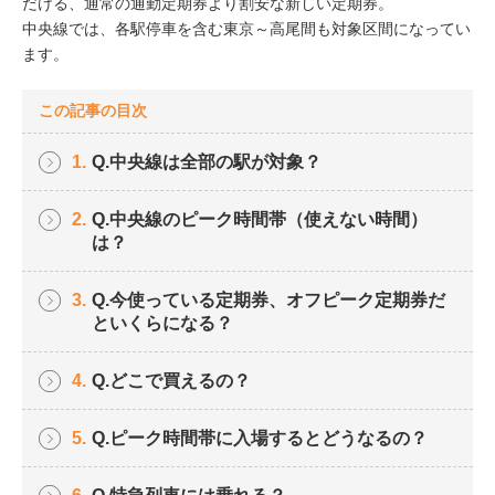
だける、通常の通勤定期券より割安な新しい定期券。
中央線では、各駅停車を含む東京～高尾間も対象区間になってい
イベント情報
ます。
おしらせ
この記事の目次
駅から
探す
1.
Q.中央線は全部の駅が対象？
2.
Q.中央線のピーク時間帯（使えない時間）
は？
3.
Q.今使っている定期券、オフピーク定期券だ
といくらになる？
4.
Q.どこで買えるの？
5.
Q.ピーク時間帯に入場するとどうなるの？