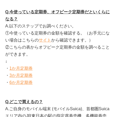
Q.今使っている定期券、オフピーク定期券だといくらに
なる？
A.以下のステップでお調べください。
①今使っている定期券の金額を確認する。（お手元にな
い場合はこちらの
サイト
から確認できます。）
②こちらの表からオフピーク定期券の金額を調べること
ができます。
↓
・
1か月定期券
・
3か月定期券
・
6か月定期券
Q.どこで買えるの？
A.ご自身の
モバイル端末 (モバイルSuica)、首都圏Suica
エリア内のJR東日本の駅の指定席券売機、多機能券売