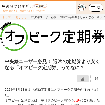
中央線沿線のお出かけ情報を発信するwebマガジン
トップ
おしらせ
中央線ユーザー必見！ 通常の定期券より安くなる「オフ
グルメ・カフェ
スイーツ・テイクアウト
おでかけ
ショッピング
中央線ユーザー必見！ 通常の定期券より安く
なる「オフピーク定期券」ってなに？
中央線カルチャー
+15
特集
2023年3月18日より通勤定期券にオフピーク定期券が加わりまし
連載
た。
オフピーク定期券とは、平日朝のピーク時間帯
以外
にご利用いた
中央線フェス