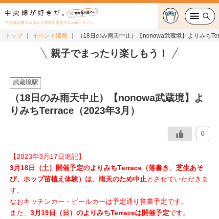
中央線沿線のお出かけ情報を発信するwebマガジン
トップ
イベント情報
（18日のみ雨天中止）【nonowa武蔵境】よりみちTerr
グルメ・カフェ
親子でまったり楽しもう！
スイーツ・テイクアウト
武蔵境駅
（18日のみ雨天中止）【nonowa武蔵境】よ
おでかけ
りみちTerrace（2023年3月）
ショッピング
0
中央線カルチャー
【2023年3月17日追記】
3月18日（土）開催予定のよりみちTerrace（落書き、芝生あそ
特集
び、ホップ苗植え体験）は、雨天のため中止
とさせていただきま
す。
連載
なおキッチンカー・ビールカーは予定通り営業予定です。
また、
3月19日（日）のよりみちTerraceは開催予定
です。
中央線フェス