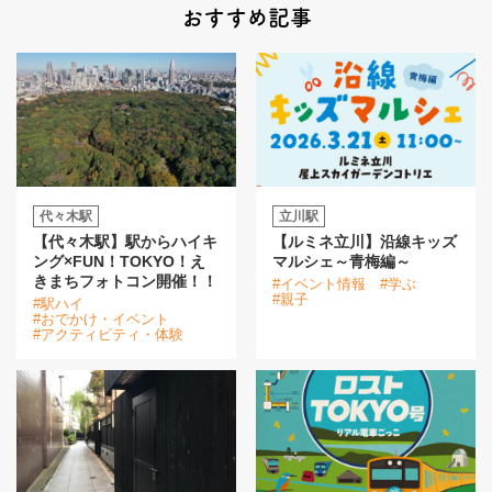
おすすめ記事
代々木駅
立川駅
【代々木駅】駅からハイキ
【ルミネ立川】沿線キッズ
ング×FUN！TOKYO！え
マルシェ～青梅編～
きまちフォトコン開催！！
#イベント情報
#学ぶ
#親子
#駅ハイ
#おでかけ・イベント
#アクティビティ・体験