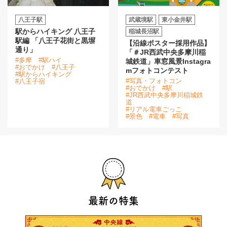
八王子駅
武蔵境駅
東小金井駅
駅からハイキング 八王子
稲城長沼駅
駅編 「八王子花街と黒塀
【沿線ポスター採用作品】
通り」
「＃JR西武中央多摩川稲
#多摩
#駅ハイ
城鉄道」車窓風景Instagra
#おでかけ
#八王子
mフォトコンテスト
#駅からハイキング
#写真・フォトコン
#八王子宿
#おでかけ
#駅
#JR西武中央多摩川稲城鉄
道
#リアル電車ごっこ
#景色
#電車
#写真
最新の特集