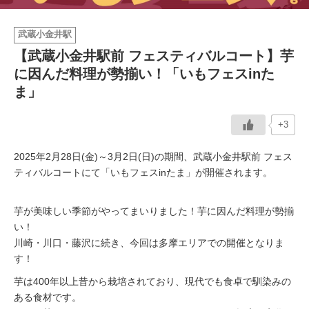
イベント情報
武蔵小金井駅
【武蔵小金井駅前 フェスティバルコート】芋
おしらせ
に因んだ料理が勢揃い！「いもフェスinた
ま」
駅から
探す
+3
2025年2月28日(金)～3月2日(日)の期間、武蔵小金井駅前 フェス
ティバルコートにて「いもフェスinたま」が開催されます。
芋が美味しい季節がやってまいりました！芋に因んだ料理が勢揃
い！
川崎・川口・藤沢に続き、今回は多摩エリアでの開催となりま
す！
芋は400年以上昔から栽培されており、現代でも食卓で馴染みの
ある食材です。