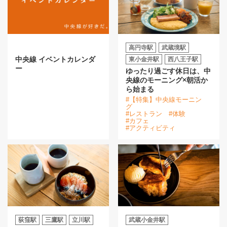
高円寺駅
武蔵境駅
中央線 イベントカレンダ
東小金井駅
西八王子駅
ー
ゆったり過ごす休日は、中
央線のモーニング×朝活か
ら始まる
#【特集】中央線モーニン
グ
#レストラン
#体験
#カフェ
#アクティビティ
荻窪駅
三鷹駅
立川駅
武蔵小金井駅