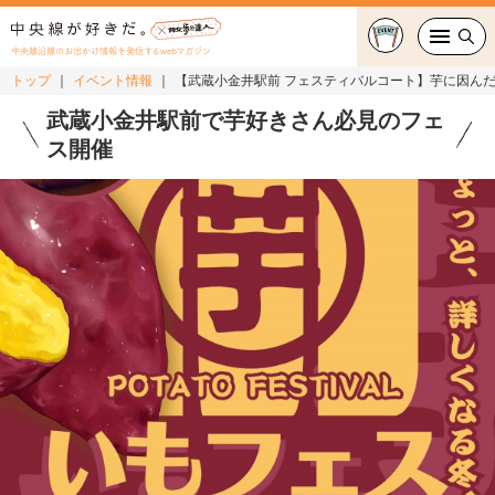
中央線沿線のお出かけ情報を発信するwebマガジン
トップ
イベント情報
【武蔵小金井駅前 フェスティバルコート】芋に因んだ
グルメ・カフェ
武蔵小金井駅前で芋好きさん必見のフェ
ス開催
スイーツ・テイクアウト
おでかけ
ショッピング
中央線カルチャー
特集
連載
中央線フェス