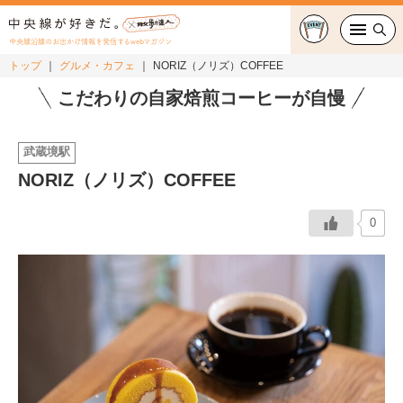
中央線沿線のお出かけ情報を発信するwebマガジン
トップ
グルメ・カフェ
NORIZ（ノリズ）COFFEE
グルメ・カフェ
こだわりの自家焙煎コーヒーが自慢
スイーツ・テイクアウト
武蔵境駅
NORIZ（ノリズ）COFFEE
おでかけ
0
ショッピング
中央線カルチャー
特集
連載
中央線フェス