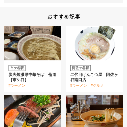
おすすめ記事
市ケ谷駅
阿佐ケ谷駅
炭火焼濃厚中華そば 倫道
二代目げんこつ屋 阿佐ヶ
［市ケ谷］
谷南口店
#ラーメン
#ラーメン
#グルメ