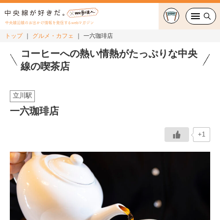
中央線沿線のお出かけ情報を発信するwebマガジン
トップ
グルメ・カフェ
一六珈琲店
グルメ・カフェ
コーヒーへの熱い情熱がたっぷりな中央
線の喫茶店
スイーツ・テイクアウト
立川駅
おでかけ
一六珈琲店
ショッピング
+1
中央線カルチャー
特集
連載
中央線フェス