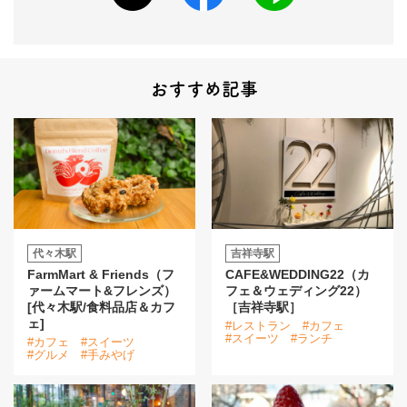
おすすめ記事
代々木駅
吉祥寺駅
FarmMart & Friends（フ
CAFE&WEDDING22（カ
ァームマート&フレンズ）
フェ＆ウェディング22）
[代々木駅/食料品店＆カフ
［吉祥寺駅］
ェ]
#レストラン
#カフェ
#スイーツ
#ランチ
#カフェ
#スイーツ
#グルメ
#手みやげ