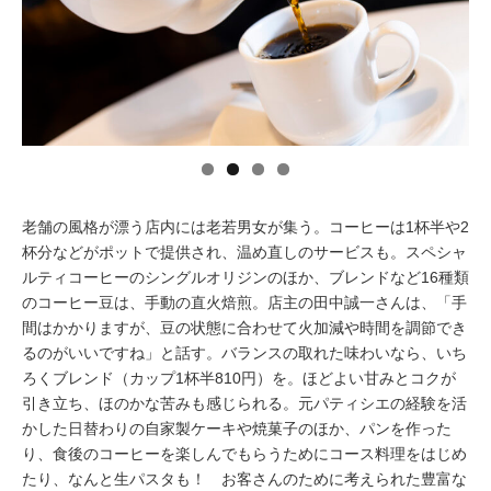
イベント情報
おしらせ
駅から
探す
老舗の風格が漂う店内には老若男女が集う。コーヒーは1杯半や2
杯分などがポットで提供され、温め直しのサービスも。スペシャ
ルティコーヒーのシングルオリジンのほか、ブレンドなど16種類
のコーヒー豆は、手動の直火焙煎。店主の田中誠一さんは、「手
間はかかりますが、豆の状態に合わせて火加減や時間を調節でき
るのがいいですね」と話す。バランスの取れた味わいなら、いち
ろくブレンド（カップ1杯半810円）を。ほどよい甘みとコクが
引き立ち、ほのかな苦みも感じられる。元パティシエの経験を活
かした日替わりの自家製ケーキや焼菓子のほか、パンを作った
り、食後のコーヒーを楽しんでもらうためにコース料理をはじめ
たり、なんと生パスタも！ お客さんのために考えられた豊富な