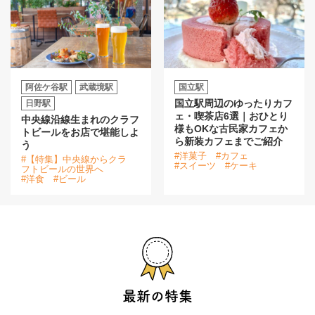
阿佐ケ谷駅
武蔵境駅
国立駅
国立駅周辺のゆったりカフ
日野駅
ェ・喫茶店6選｜おひとり
中央線沿線生まれのクラフ
様もOKな古民家カフェか
トビールをお店で堪能しよ
ら新装カフェまでご紹介
う
#洋菓子
#カフェ
#【特集】中央線からクラ
#スイーツ
#ケーキ
フトビールの世界へ
#洋食
#ビール
最新の特集