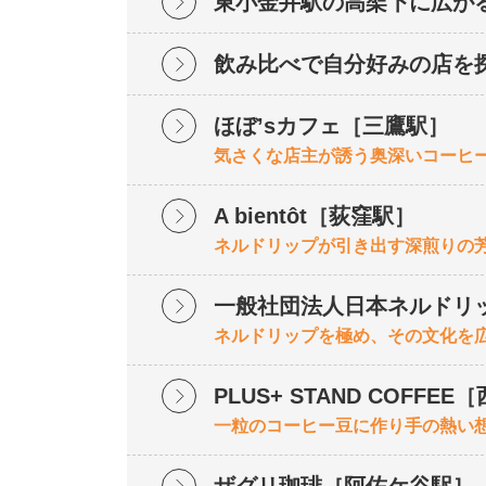
東小金井駅の高架下に広が
飲み比べで自分好みの店を
ほぼ’sカフェ［三鷹駅］
気さくな店主が誘う奥深いコーヒ
A bientôt［荻窪駅］
ネルドリップが引き出す深煎りの
一般社団法人日本ネルドリ
ネルドリップを極め、その文化を
PLUS+ STAND COFFE
一粒のコーヒー豆に作り手の熱い
ザグリ珈琲［阿佐ケ谷駅］