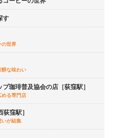
るコーヒーの世界
探す
ーの世界
芳醇な味わい
ップ珈琲普及協会の店［荻窪駅］
広める専門店
E［西荻窪駅］
想いが結集