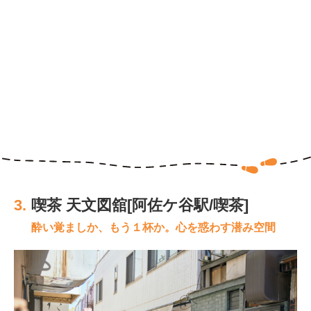
3.
喫茶 天文図舘[阿佐ケ谷駅/喫茶]
酔い覚ましか、もう１杯か。心を惑わす潜み空間