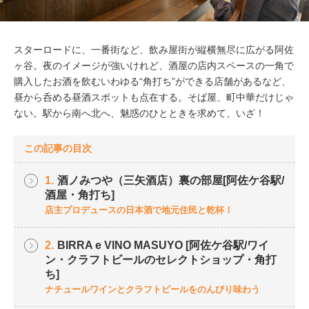
スターロードに、一番街など、飲み屋街が縦横無尽に広がる阿佐
ヶ谷。夜のイメージが強いけれど、酒屋の店内スペースの一角で
購入したお酒を飲むいわゆる“角打ち”ができる店舗があるなど、
昼から呑める昼酒スポットも点在する。そば屋、町中華だけじゃ
ない。駅から南へ北へ、魅惑のひとときを求めて、いざ！
この記事の目次
1.
酒ノみつや（三矢酒店）裏の部屋[阿佐ケ谷駅/
酒屋・角打ち]
店主プロデュースの日本酒で地元住民と乾杯！
2.
BIRRA e VINO MASUYO [阿佐ケ谷駅/ワイ
ン・クラフトビールのセレクトショップ・角打
ち]
ナチュールワインとクラフトビールをのんびり味わう