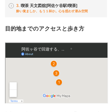
3.
喫茶 天文図舘[阿佐ケ谷駅/喫茶]
酔い覚ましか、もう１杯か。心を惑わす潜み空間
目的地までのアクセスと歩き方