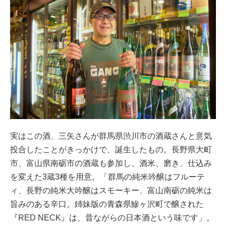
実はこの酒、三矢さんが群馬県渋川市の酒蔵さんと意気
投合したことがきっかけで、誕生したもの。長野県大町
市、富山県南砺市の酒蔵も参加し、酒米、磨き、仕込み
を変えた3蔵3種を用意。「群馬の純米吟醸はフルーテ
ィ、長野の純米大吟醸はスモーキー、富山南砺の純米は
旨みのある辛口。姉妹版の青森県鰺ヶ沢町で醸された
『RED NECK』は、昔ながらの日本酒という味です」。