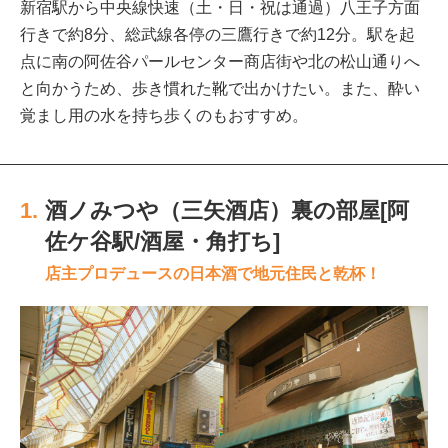
新宿駅から中央線快速（土・日・祝は通過）八王子方面
行きで約8分、総武線各停の三鷹行きで約12分。駅を起
点に南の阿佐谷パールセンター商店街や北の松山通りへ
と向かうため、歩き慣れた靴で出かけたい。また、酔い
覚まし用の水を持ち歩くのもおすすめ。
1.
酒ノみつや（三矢酒店）裏の部屋[阿
佐ケ谷駅/酒屋・角打ち]
店主プロデュースの日本酒で地元住民と乾杯！