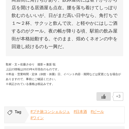
店を開ける居酒屋も点在。腰を落ち着けてしっぽり
飲むのもいいが、日がまだ高い日中なら、角打ちで
１〜２杯、サクッと飲んで次、と軽やかにはしご酒
するのがクール。夜の帳が降りる頃、駅前の飲み屋
街が本格始動する。そのまま、煌めくネオンの中を
回遊し続けるのも一興だ。
取材・文＝佐藤さゆり 撮影＝逢坂 聡
上記の情報は2023年4月現在のものです。
※料金・営業時間・定休（休館・休園）日、イベント内容・期間などは変更になる場合が
ありますので、事前にご確認ください。
※表記されている価格は税込みです。
+3
Tag
#プチ旅コンシェルジュ
#日本酒
#ビール
#ワイン