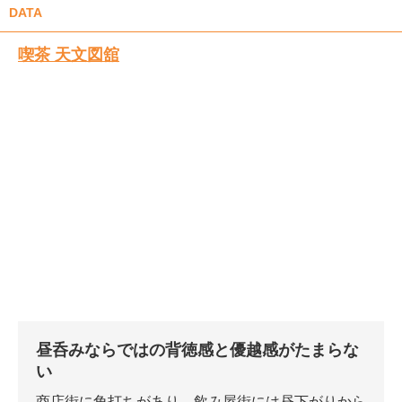
DATA
喫茶 天文図舘
昼呑みならではの背徳感と優越感がたまらな
い
商店街に角打ちがあり、飲み屋街には昼下がりから