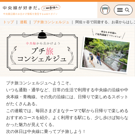
中央線沿線のお出かけ情報を発信するwebマガジン
トップ
連載
プチ旅コンシェルジュ
阿佐ヶ谷で回遊する、お昼からはし
グルメ・カフェ
スイーツ・テイクアウト
おでかけ
ショッピング
プチ旅コンシェルジュへようこそ。
中央線カルチャー
いつも通勤・通学など、日常の生活で利用する中央線の沿線や中
央本線・青梅線。その先の沿線には、日帰りで楽しめるスポット
がたくさんある。
特集
この連載では、毎回さまざまなテーマで駅から日帰りで楽しめる
おすすめコースを紹介。よく利用する駅にも、少し歩けば知らな
連載
かった魅力が見えてくる。
次の休日は中央線に乗ってプチ旅しよう！
中央線フェス