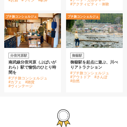
#お酒
#ワイン
#駅弁
#アート・カルチャー
#アクティビティ・体験
プチ旅コンシェルジュ
プチ旅コンシェルジュ
分倍河原駅
御嶽駅
南武線分倍河原（ぶばいが
御嶽駅を起点に遊ぶ、川べ
わら）駅で愉悦のひとり時
りアトラクション
間を
#プチ旅コンシェルジュ
#アウトドア
#さんぽ
#プチ旅コンシェルジュ
#自然
#カフェ
#雑貨
#ヴィンテージ