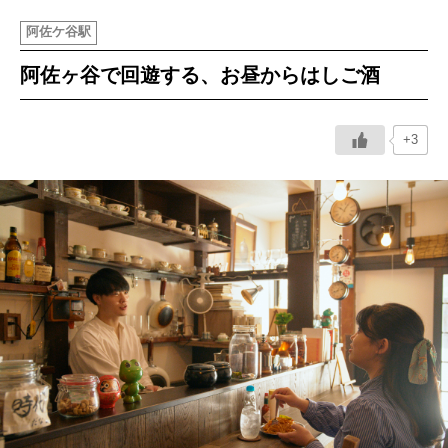
阿佐ケ谷駅
イベント情報
阿佐ヶ谷で回遊する、お昼からはしご酒
おしらせ
+3
駅から
探す