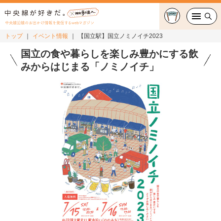
中央線沿線のお出かけ情報を発信するwebマガジン
トップ
イベント情報
【国立駅】国立ノミノイチ2023
グルメ・カフェ
国立の食や暮らしを楽しみ豊かにする飲
みからはじまる「ノミノイチ」
スイーツ・テイクアウト
おでかけ
ショッピング
中央線カルチャー
特集
連載
中央線フェス