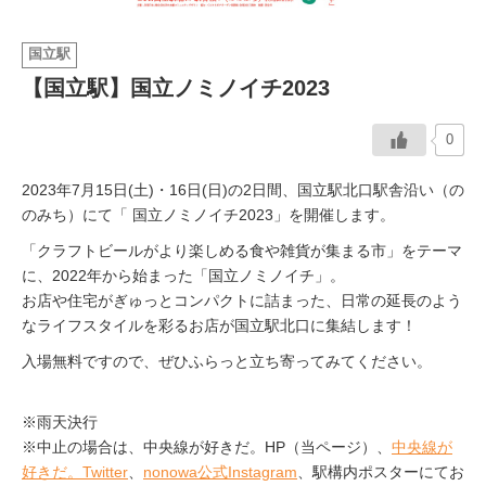
イベント情報
国立駅
【国立駅】国立ノミノイチ2023
おしらせ
0
駅から
探す
2023年7月15日(土)・16日(日)の2日間、国立駅北口駅舎沿い（の
のみち）にて「 国立ノミノイチ2023」を開催します。
「クラフトビールがより楽しめる食や雑貨が集まる市」をテーマ
に、2022年から始まった「国立ノミノイチ」。
お店や住宅がぎゅっとコンパクトに詰まった、日常の延長のよう
なライフスタイルを彩るお店が国立駅北口に集結します！
入場無料ですので、ぜひふらっと立ち寄ってみてください。
※雨天決行
※中止の場合は、中央線が好きだ。HP（当ページ）、
中央線が
好きだ。
Twitter
、
nonowa
公式
Instagram
、駅構内ポスターにてお