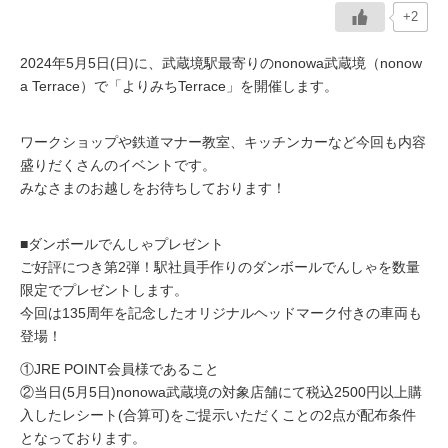
+2
イベント情報
2024年5月5日(日)に、武蔵境駅最寄りのnonowa武蔵境（nonow
a Terrace）で「よりみちTerrace」を開催します。
おしらせ
ワークショップや鉄道マナー教室、キッチンカーなど今回も内容
駅から
探す
盛りだくさんのイベントです。
みなさまのお越しをお待ちしております！
■ダンボールでんしゃプレゼント
ご好評につき第2弾！駅社員手作りのダンボールでんしゃを数量
限定でプレゼントします。
今回は135周年を記念したオリジナルヘッドマーク付きの車両も
登場！
①JRE POINT会員様であること
②当日(5月5日)nonowa武蔵境の対象店舗にて税込2500円以上購
入したレシート(合算可)をご提示いただくことの2点が配布条件
となっております。