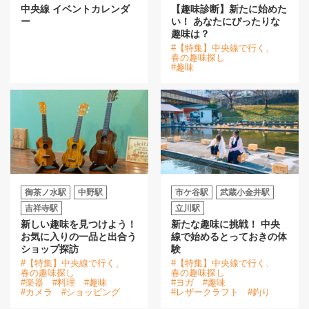
中央線 イベントカレンダ
【趣味診断】新たに始めた
ー
い！ あなたにぴったりな
趣味は？
#【特集】中央線で行く、
春の趣味探し
#趣味
御茶ノ水駅
中野駅
市ケ谷駅
武蔵小金井駅
吉祥寺駅
立川駅
新しい趣味を見つけよう！
新たな趣味に挑戦！ 中央
お気に入りの一品と出合う
線で始めるとっておきの体
ショップ探訪
験
#【特集】中央線で行く、
#【特集】中央線で行く、
春の趣味探し
春の趣味探し
#楽器
#料理
#趣味
#ヨガ
#趣味
#カメラ
#ショッピング
#レザークラフト
#釣り