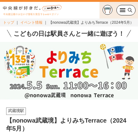
中央線沿線のお出かけ情報を発信するwebマガジン
トップ
イベント情報
【nonowa武蔵境】よりみちTerrace（2024年5月）
グルメ・カフェ
こどもの日は駅員さんと一緒に遊ぼう！
スイーツ・テイクアウト
おでかけ
ショッピング
中央線カルチャー
特集
武蔵境駅
【nonowa武蔵境】よりみちTerrace（2024
連載
年5月）
中央線フェス