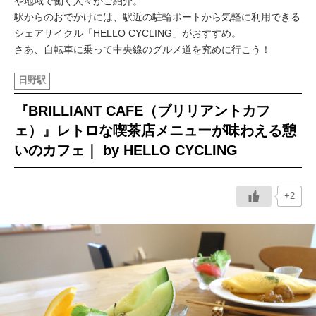
や地域で働く人々がご紹介。
駅からのおでかけには、駅近の駐輪ポートから気軽に利用できる
イベント情報
シェアサイクル「HELLO CYCLING」がおすすめ。
さあ、自転車に乗って中央線のグルメ道を究めに行こう！
おしらせ
日野駅
駅から
探す
『BRILLIANT CAFE（ブリリアントカフ
ェ）』レトロな喫茶店メニューが味わえる憩
いのカフェ｜ by HELLO CYCLING
+2