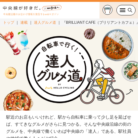
中央線沿線のお出かけ情報を発信するwebマガジン
トップ
連載
達人グルメ道
『BRILLIANT CAFE（ブリリアントカフェ
グルメ・カフェ
スイーツ・テイクアウト
おでかけ
ショッピング
中央線カルチャー
特集
駅近のお店もいいけれど、駅から自転車に乗って少し足を延ばせ
連載
ば、すてきなグルメがさらに見つかる。そんな中央線沿線の街の
グルメを、中央線で働くいわば中央線の「達人」である、駅社員
中央線フェス