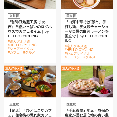
立川駅
国立駅
『珈琲豆焙煎工房 まめ
『白河中華そば 孫市』手
吉』自然いっぱいのログハ
打ち麺、炭火焼チャーシュ
ウスでカフェタイム｜by
ーが自慢の白河ラーメンを
HELLO CYCLING
国立で｜by HELLO CYCL
ING
#達人グルメ道
#HELLO CYCLING
#達人グルメ道
#シェアサイクル
#HELLO CYCLING
#カフェ
#グルメ
#シェアサイクル
#ラーメン
#グルメ
達人グルメ道
達人グルメ道
三鷹駅
国立駅
【閉店】『ひとはこやカフ
『千丑茶屋』地元・谷保の
ェ』住宅街の隠れ家カフェ
農家が営む居心地の良い農