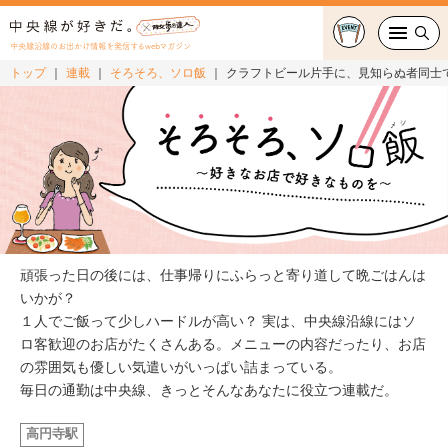
中央線沿線のお出かけ情報を発信するwebマガジン
トップ
連載
そろそろ、ソロ飯
クラフトビール片手に、見知らぬ者同士
グルメ・カフェ
スイーツ・テイクアウト
おでかけ
ショッピング
頑張った日の後には、仕事帰りにふらっと寄り道して晩ごはんは
中央線カルチャー
いかが？
１人でご飯って少しハードルが高い？ 実は、中央線沿線にはソ
ロ客歓迎のお店がたくさんある。メニューの内容だったり、お店
特集
の雰囲気も優しい気遣いがいっぱい詰まっている。
毎日の通勤は中央線、きっとそんなあなたに役立つ連載だ。
連載
高円寺駅
中央線フェス