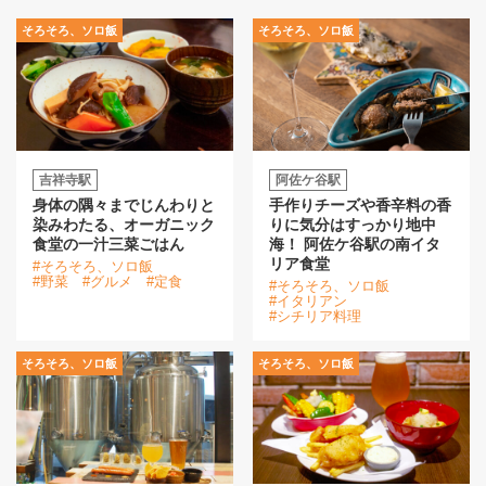
そろそろ、ソロ飯
そろそろ、ソロ飯
吉祥寺駅
阿佐ケ谷駅
身体の隅々までじんわりと
手作りチーズや香辛料の香
染みわたる、オーガニック
りに気分はすっかり地中
食堂の一汁三菜ごはん
海！ 阿佐ケ谷駅の南イタ
リア食堂
#そろそろ、ソロ飯
#野菜
#グルメ
#定食
#そろそろ、ソロ飯
#イタリアン
#シチリア料理
そろそろ、ソロ飯
そろそろ、ソロ飯