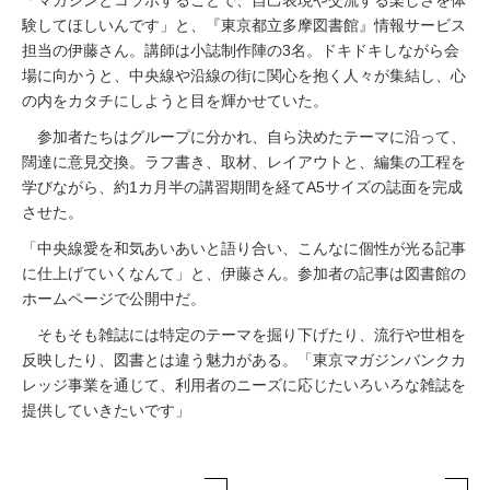
験してほしいんです」と、『東京都立多摩図書館』情報サービス
担当の伊藤さん。講師は小誌制作陣の3名。ドキドキしながら会
場に向かうと、中央線や沿線の街に関心を抱く人々が集結し、心
の内をカタチにしようと目を輝かせていた。
参加者たちはグループに分かれ、自ら決めたテーマに沿って、
闊達に意見交換。ラフ書き、取材、レイアウトと、編集の工程を
学びながら、約1カ月半の講習期間を経てA5サイズの誌面を完成
させた。
「中央線愛を和気あいあいと語り合い、こんなに個性が光る記事
に仕上げていくなんて」と、伊藤さん。参加者の記事は図書館の
ホームページで公開中だ。
そもそも雑誌には特定のテーマを掘り下げたり、流行や世相を
反映したり、図書とは違う魅力がある。「東京マガジンバンクカ
レッジ事業を通じて、利用者のニーズに応じたいろいろな雑誌を
提供していきたいです」