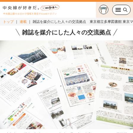
中央線沿線のお出かけ情報を発信するwebマガジン
トップ
連載
雑誌を媒介にした人々の交流拠点 東京都立多摩図書館 東京
グルメ・カフェ
雑誌を媒介にした人々の交流拠点
スイーツ・テイクアウト
おでかけ
ショッピング
中央線カルチャー
特集
連載
中央線フェス