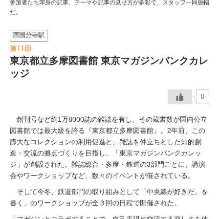
参加者たち渾身の記事。テーマや記事の見せ方が多彩で、スタッフ一同脱帽
だ。
イベント情報
西国分寺駅
おしらせ
第11回
東京都立多摩図書館 東京マガジンバンクカレ
駅から
探す
ッジ
0
創刊号など約1万8000誌の雑誌を有し、その蔵書数が国内公立
図書館では最大級を誇る『東京都立多摩図書館』。2年前、この
膨大なコレクションの利用促進と、雑誌を仲立ちとした知的創
造・交流の拠点づくりを目指し、「東京マガジンバンクカレッ
ジ」が創設された。雑誌総合・多摩・鉄道の3部門ごとに、講演
会やワークショップなど、数々のイベントが催されている。
そして今冬、鉄道部門の取り組みとして「中央線が好きだ。を
書く」のワークショップが全３回の日程で開催された。
「マガジンとコラボすることで、自己表現や交流する楽しさを体