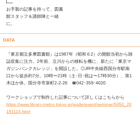
お手製の記事を持って、図書
館スタッフ＆講師陣と一緒
に。
DATA
『東京都立多摩図書館』は1987年（昭和６2）の開館当初から雑
誌収集に注力。2年前、立川からの移転を機に、新たに「東京マ
ガジンバンクカレッジ」を開設した。◎JR中央線西国分寺駅南
口から徒歩約7分。10時〜21時（土･日･祝は〜17時30分）、第1
木ほか休。国分寺市泉町2-2-26 ☎042･359･4020
ワークショップで制作した記事について詳しくはこちらから
https://www.library.metro.tokyo.jp/guide/event/seminar/5050_20
181114.html