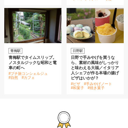
青梅駅
日野駅
青梅駅でタイムスリップ。
日野で手みやげを買うな
ノスタルジックな昭和と電
ら、素材の風味がしっかり
車の町へ
と味わえる大福／イタリア
人シェフが作る本場の揚げ
#プチ旅コンシェルジュ
#自然
#カフェ
ピザはいかが？
#ピザ
#手みやげノート
#和菓子
#焼き菓子