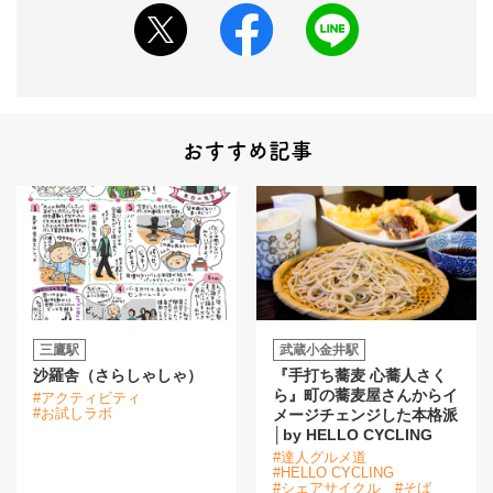
おすすめ記事
三鷹駅
武蔵小金井駅
沙羅舎（さらしゃしゃ）
『手打ち蕎麦 心蕎人さく
ら』町の蕎麦屋さんからイ
#アクティビティ
#お試しラボ
メージチェンジした本格派
│by HELLO CYCLING
#達人グルメ道
#HELLO CYCLING
#シェアサイクル
#そば