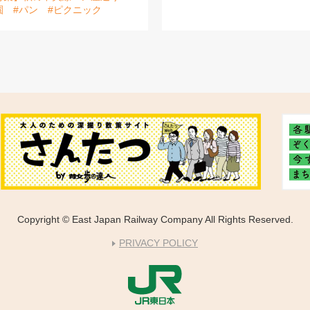
園
#パン
#ピクニック
Copyright © East Japan Railway Company All Rights Reserved.
PRIVACY POLICY