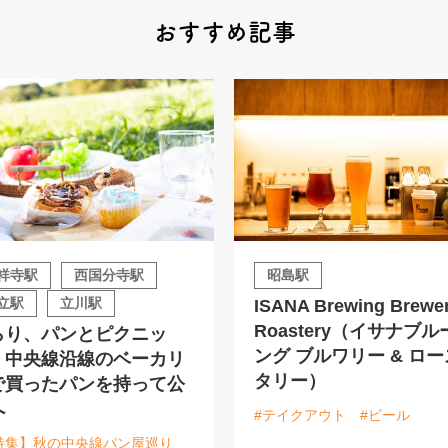
おすすめ記事
祥寺駅
西国分寺駅
昭島駅
立駅
立川駅
ISANA Brewing Brewe
Roastery（イサナブル
らり、パンとピクニッ
ング ブルワリー & ロー
。中央線沿線のベーカリ
タリー）
で買ったパンを持って公
へ
#テイクアウト
#ビール
特集】秋の中央線パン屋巡り