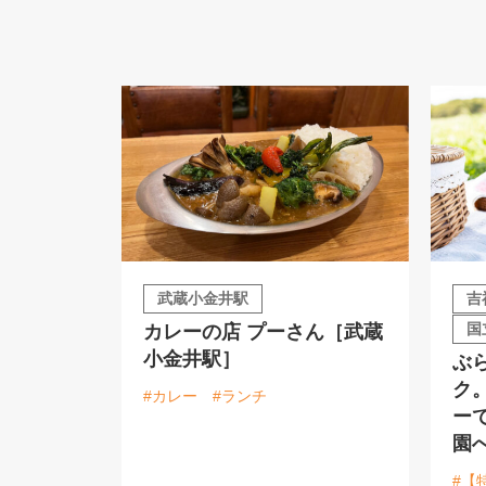
武蔵小金井駅
吉
国
カレーの店 プーさん［武蔵
小金井駅］
ぶ
ク
#カレー
#ランチ
ー
園
#【