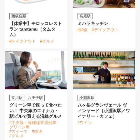
西荻窪駅
高尾駅
【休業中】モロッコレスト
ミハラキッチン
ラン tamtamu（タムタ
#和食
#テイクアウト
ム）
#テイクアウト
#グルメ
立川駅
八王子駅
小淵沢駅
グリーン車で座って食べた
八ヶ岳グランヴェール ヴ
い！ 中央線のエキナカ・
ィンヤード［小淵沢駅／ワ
駅ビルで買える沿線グルメ
イナリー・カフェ］
#中央線・青梅線普通列車
#ワイン
グリーン車
#スイーツ
#鉄道
#グルメ