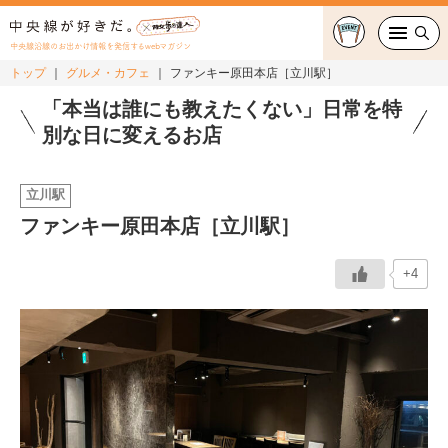
中央線沿線のお出かけ情報を発信するwebマガジン
トップ
グルメ・カフェ
ファンキー原田本店［立川駅］
グルメ・カフェ
「本当は誰にも教えたくない」日常を特
別な日に変えるお店
スイーツ・テイクアウト
立川駅
おでかけ
ファンキー原田本店［立川駅］
ショッピング
+4
中央線カルチャー
特集
連載
中央線フェス