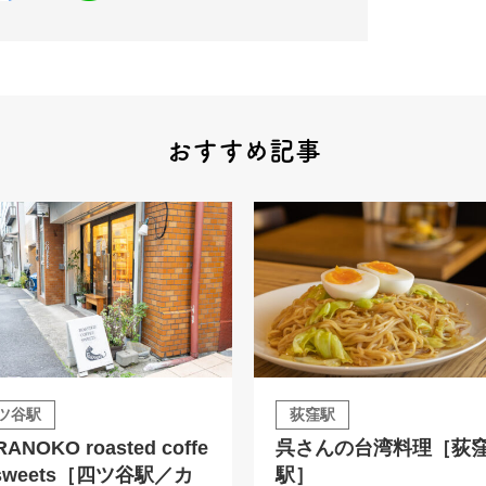
おすすめ記事
ツ谷駅
荻窪駅
ANOKO roasted coffe
呉さんの台湾料理［荻
sweets［四ツ谷駅／カ
駅］