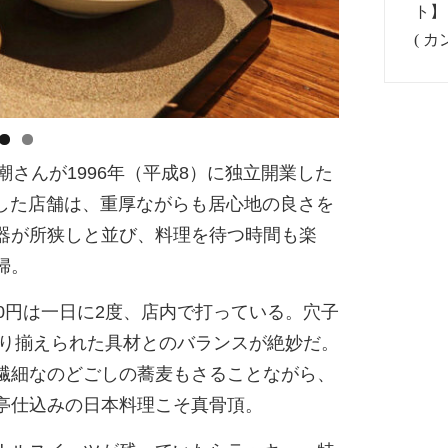
潮さんが1996年（平成8）に独立開業した
築した店舗は、重厚ながらも居心地の良さを
器が所狭しと並び、料理を待つ時間も楽
婦。
0円は一日に2度、店内で打っている。穴子
切り揃えられた具材とのバランスが絶妙だ。
繊細なのどごしの蕎麦もさることながら、
亭仕込みの日本料理こそ真骨頂。