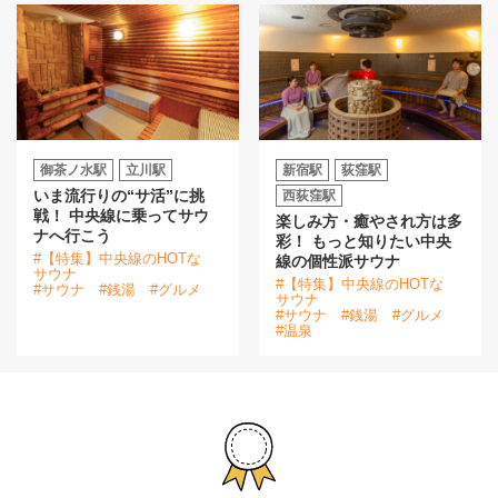
御茶ノ水駅
立川駅
新宿駅
荻窪駅
いま流行りの“サ活”に挑
西荻窪駅
戦！ 中央線に乗ってサウ
楽しみ方・癒やされ方は多
ナへ行こう
彩！ もっと知りたい中央
#【特集】中央線のHOTな
線の個性派サウナ
サウナ
#【特集】中央線のHOTな
#サウナ
#銭湯
#グルメ
サウナ
#サウナ
#銭湯
#グルメ
#温泉