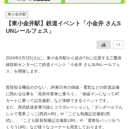
イベント情報
東小金井駅
【東小金井駅】鉄道イベント「小金井 さんS
おしらせ
UNレールフェス」
駅から
探す
+1
2024年2月3日(土)に、東小金井駅から徒歩7分に位置する三鷹保
線技術センターにて鉄道イベント「小金井 さんSUNレールフェ
ス」を開催します。
普段知る機会の少ない、JR東日本の保線・電気などの鉄道設備
に関わる仕事を「高所作業車に乗ろう」「保線マンになってAT
カートに乗って記念撮影」など体験できるイベントです。
また、西武鉄道多摩川線とコラボレーションし「ダンボールでん
しゃで電車ごっこ(西武×JR)」や「こども制服記念撮影(西
武)」、「こども駅長制服記念撮影(JR)」や「電車缶バッジをつ
くろう(JR)」など様々なコーナーも用意しております。