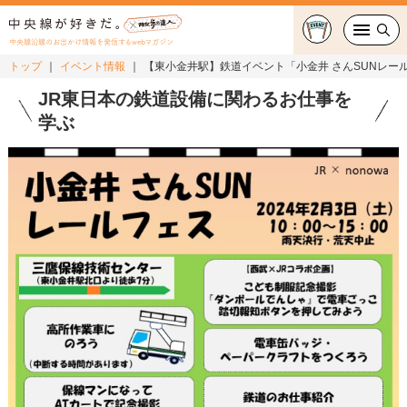
中央線沿線のお出かけ情報を発信するwebマガジン
トップ
イベント情報
【東小金井駅】鉄道イベント「小金井 さんSUNレー
グルメ・カフェ
JR東日本の鉄道設備に関わるお仕事を
学ぶ
スイーツ・テイクアウト
おでかけ
ショッピング
中央線カルチャー
特集
連載
中央線フェス