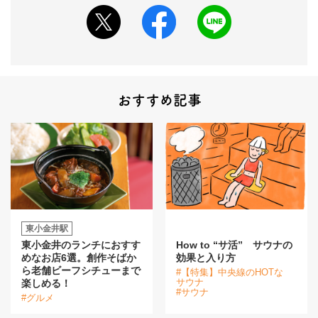
おすすめ記事
東小金井駅
東小金井のランチにおすす
How to “サ活” サウナの
めなお店6選。創作そばか
効果と入り方
ら老舗ビーフシチューまで
#【特集】中央線のHOTな
サウナ
楽しめる！
#サウナ
#グルメ