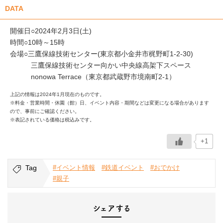
DATA
開催日○2024年2月3日(土)
時間○10時～15時
会場○三鷹保線技術センター(東京都小金井市梶野町1-2-30)
三鷹保線技術センター向かい中央線高架下スペース
nonowa Terrace（東京都武蔵野市境南町2-1）
上記の情報は2024年1月現在のものです。
※料金・営業時間・休園（館）日、イベント内容・期間などは変更になる場合があります
ので、事前にご確認ください。
※表記されている価格は税込みです。
+1
Tag
#イベント情報
#鉄道イベント
#おでかけ
#親子
シェアする