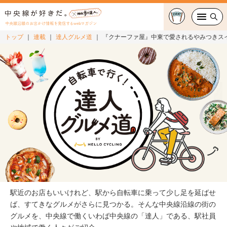
中央線沿線のお出かけ情報を発信するwebマガジン
トップ
連載
達人グルメ道
『クナーファ屋』中東で愛されるやみつきスイーツ
グルメ・カフェ
スイーツ・テイクアウト
おでかけ
ショッピング
中央線カルチャー
特集
駅近のお店もいいけれど、駅から自転車に乗って少し足を延ばせ
連載
ば、すてきなグルメがさらに見つかる。そんな中央線沿線の街の
グルメを、中央線で働くいわば中央線の「達人」である、駅社員
中央線フェス