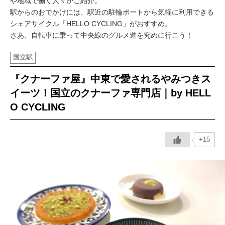
や地域で働く人々がご紹介。
駅からのおでかけには、駅近の駐輪ポートから気軽に利用できる
イベント情報
シェアサイクル「HELLO CYCLING」がおすすめ。
さあ、自転車に乗って中央線のグルメ道を究めに行こう！
おしらせ
国立駅
駅から
探す
『クナーファ屋』中東で愛されるやみつきス
イーツ！国立のクナーファ専門店｜by HELL
O CYCLING
+15