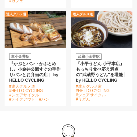
#カフェ
達人グルメ道
達人グルメ道
東小金井駅
武蔵小金井駅
『かぶとパン・かぶとめ
『小平うどん 小平本店』
し』小金井公園すぐの手作
もっちり食べ応え満点
りパンとお弁当の店｜ by
の“武蔵野うどん”を堪能│
HELLO CYCLING
by HELLO CYCLING
#達人グルメ道
#達人グルメ道
#HELLO CYCLING
#HELLO CYCLING
#シェアサイクル
#シェアサイクル
#テイクアウト
#パン
#うどん