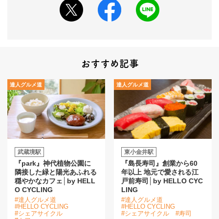
おすすめ記事
達人グルメ道
達人グルメ道
武蔵境駅
東小金井駅
『park』神代植物公園に
『島長寿司』創業から60
隣接した緑と陽光あふれる
年以上 地元で愛される江
穏やかなカフェ│by HELL
戸前寿司│by HELLO CYC
O CYCLING
LING
#達人グルメ道
#達人グルメ道
#HELLO CYCLING
#HELLO CYCLING
#シェアサイクル
#シェアサイクル
#寿司