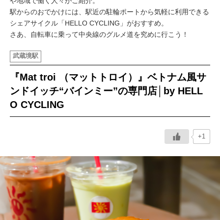
や地域で働く人々がご紹介。
駅からのおでかけには、駅近の駐輪ポートから気軽に利用できる
イベント情報
シェアサイクル「HELLO CYCLING」がおすすめ。
さあ、自転車に乗って中央線のグルメ道を究めに行こう！
おしらせ
武蔵境駅
駅から
探す
『Mat troi （マットトロイ）』ベトナム風サ
ンドイッチ“バインミー”の専門店│by HELL
O CYCLING
+1