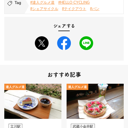
Tag
#達人グルメ道
#HELLO CYCLING
#シェアサイクル
#テイクアウト
#パン
シェアする
おすすめ記事
達人グルメ道
達人グルメ道
立川駅
武蔵小金井駅