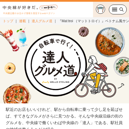
中央線沿線のお出かけ情報を発信するwebマガジン
トップ
連載
達人グルメ道
『Mat troi （マットトロイ）』ベトナム風サン
グルメ・カフェ
スイーツ・テイクアウト
おでかけ
ショッピング
中央線カルチャー
特集
駅近のお店もいいけれど、駅から自転車に乗って少し足を延ばせ
連載
ば、すてきなグルメがさらに見つかる。そんな中央線沿線の街の
グルメを、中央線で働くいわば中央線の「達人」である、駅社員
中央線フェス