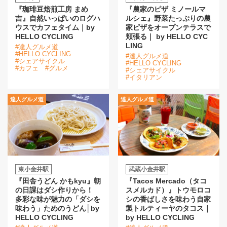
『珈琲豆焙煎工房 まめ
『農家のピザ ミノールマ
吉』自然いっぱいのログハ
ルシェ』野菜たっぷりの農
ウスでカフェタイム｜by
家ピザをオープンテラスで
HELLO CYCLING
頬張る｜ by HELLO CYC
LING
#達人グルメ道
#HELLO CYCLING
#達人グルメ道
#シェアサイクル
#HELLO CYCLING
#カフェ
#グルメ
#シェアサイクル
#イタリアン
達人グルメ道
達人グルメ道
東小金井駅
武蔵小金井駅
『田舎うどん かもkyu』朝
『Tacos Mercado（タコ
の日課はダシ作りから！
スメルカド）』トウモロコ
多彩な味が魅力の「ダシを
シの香ばしさを味わう自家
味わう」ためのうどん│by
製トルティーヤのタコス｜
HELLO CYCLING
by HELLO CYCLING