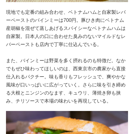
現地でも定番の組み合わせ、ベトナムハムと自家製レバ
ーペーストのバインミーは700円。豚ひき肉にベトナム
産胡椒を混ぜて蒸しあげるスパイシーなベトナムハムは
自家製。日本人の口に合わせた臭みのないマイルドなレ
バーペーストも店内で丁寧に仕込んでいる。
また、バインミーは野菜を多く摂れるのも特徴だ。なか
でもぜひ味わってほしいのは、西東京市の農家から直接
仕入れるパクチー。味も香りもフレッシュで、爽やかな
風味が口いっぱいに広がっていく。さらに味を引き締め
る大根とニンジンのなます、キュウリ、薄焼き卵も挟
み、チリソースで本場の味わいを再現している。