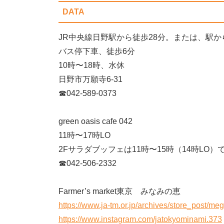
DATA
JR中央線日野駅から徒歩28分。または、駅
バス停下車、徒歩6分
10時〜18時、水休
日野市万願寺6-31
☎042-589-0373
green oasis cafe 042
11時〜17時LO
2Fサラダブッフェは11時〜15時（14時LO）
☎042-506-2332
Farmer’s market東京 みなみの恵
https://www.ja-tm.or.jp/archives/store_post/me
https://www.instagram.com/jatokyominami.373