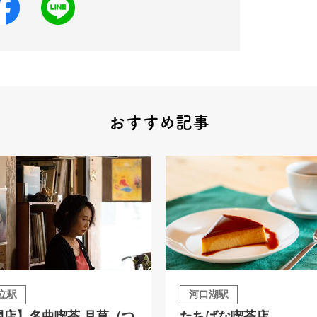
おすすめ記事
立駅
河口湖駅
閉店】名曲喫茶 月草（つ
たちばな喫茶店