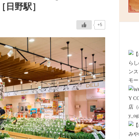
 ［日野駅］
+5