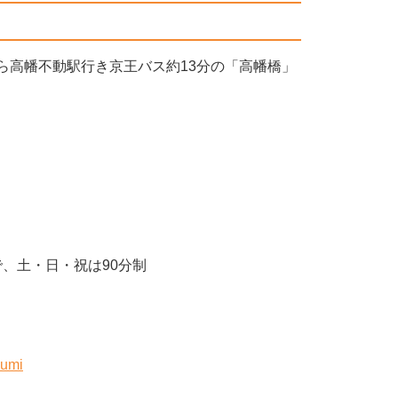
から高幡不動駅行き京王バス約13分の「高幡橋」
で、土・日・祝は90分制
gumi