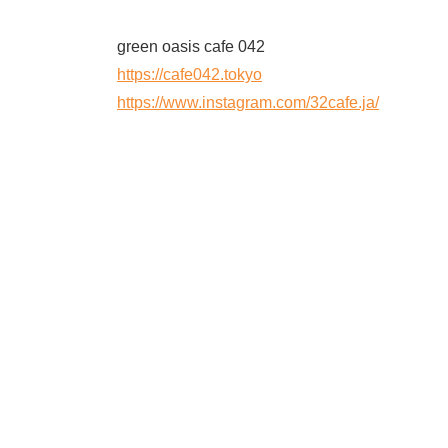
green oasis cafe 042
https://cafe042.tokyo
https://www.instagram.com/32cafe.ja/