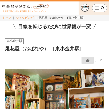
中央線沿線のお出かけ情報を発信するwebマガジン
トップ
ショッピング
尾花屋（おばなや） ［東小金井駅］
グルメ・カフェ
目線を転じるたびに世界観が一変
スイーツ・テイクアウト
東小金井駅
尾花屋（おばなや） ［東小金井駅］
おでかけ
+2
ショッピング
中央線カルチャー
特集
連載
中央線フェス