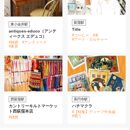
荻窪駅
東小金井駅
Title
antiques-educo（アンテ
#コーヒー
#本
ィークス エデュコ）
#アート・カルチャー
#雑貨
#アンティーク
#家具
西荻窪駅
高円寺駅
カントリーキルトマーケッ
ハチマクラ
ト西荻窪本店
#【特集】ディープ中央線
#買う
#雑貨