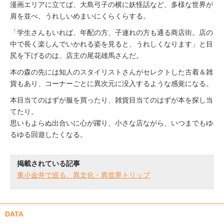
漫画エリアに立てば、大島弓子の横に妖怪話など、多様な世界が
肩を並べ、うれしいめまいにくらくらする。
「学生さんもいれば、年配の方、子連れの方も通る商店街。店の
中で長く楽しんでいかれる姿を見ると、うれしくなります」と目
尻を下げるのは、店主の尾花雄馬さんだ。
本の森の先には知人のスタイリストさんがセレクトした古着＆雑
貨もあり、コーナーごとに異次元に没入するような感覚になる。
本目当てのはずが服を買ったり、雑貨目当てのはずが本を探し当
てたり。
思いもよらぬ出合いに心が躍り、小さな店ながら、いつまでもゆ
るゆる回遊したくなる。
掲載されている記事
東小金井で巡る、異文化・異世界トリップ
DATA