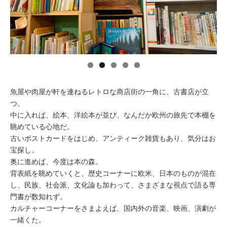
イベント情報
おしらせ
駅から
探す
魚屋や肉屋が軒を連ねるレトロな商店街の一角に、古書店が立
つ。
中に入れば、絵本、洋絵本が並び、なんだか欧州の旅先で本棚を
眺めている心地だ。
古いポストカードをはじめ、アンティーク雑貨もあり、気分はお
宝探し。
奥に進めば、今度は本の森。
背表紙を眺めていくと、歴史コーナーに欧米、日本のものが混在
し、民族、社会派、文化論も加わって、さまざまな視点で語る専
門書が数知れず。
カルチャーコーナーをさまよえば、国内外の音楽、映画、演劇が
一緒くた。