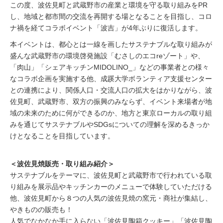
この度、波佐見町と武蔵野市の産業と環境を守る取り組みをPR
し、地域と都市間の交流を再開する場となることを目指し、コロ
ナ禍を経てコラボイベント「波吉」が4年ぶりに復活します。
本イベントは、都心とは一線を画したサステナブルな取り組みが
盛んな武蔵野市の環境啓発施設「むさしのエコreゾート」や、
「肉山」「シェアキッチンMIDOLINO_」などの事業者との様々
なコラボ企画を実施する他、成蹊大学ボランティア支援センター
との連携により、関係人口・交流人口の拡大をはかりながら、波
佐見町、武蔵野市、双方の振興のみならず、イベント来場者が地
域の未来のために何ができるのか、地方と東京ローカルの取り組
みを通じてサステナブルやSDGsについての理解を深めるきっか
けとなることを目指しています。
＜波佐見焼販売・取り組み紹介＞
サステナブルをテーマに、波佐見町と武蔵野市で行われている取
り組みを展示品やキッチンカーのメニューで体験していただける
他、波佐見町から８つの人気の波佐見焼の窯元・商社が集結し、
やきものの販売も！
人気でなかなか手に入らない「波佐見陶箱クッキー」「波佐見陶