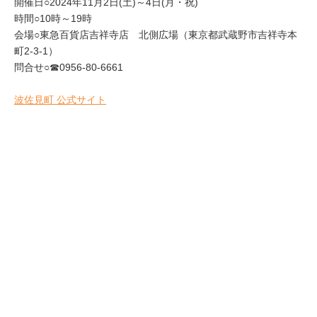
開催日○2024年11月2日(土)～4日(月・祝)
時間○10時～19時
会場○東急百貨店吉祥寺店 北側広場（東京都武蔵野市吉祥寺本
町2-3-1）
問合せ○☎0956-80-6661
波佐見町 公式サイト