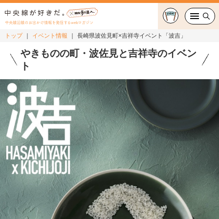
中央線沿線のお出かけ情報を発信するwebマガジン
トップ
イベント情報
長崎県波佐見町×吉祥寺イベント「波吉」
グルメ・カフェ
やきものの町・波佐見と吉祥寺のイベン
ト
スイーツ・テイクアウト
おでかけ
ショッピング
中央線カルチャー
特集
連載
中央線フェス