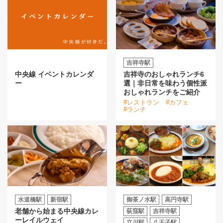
吉祥寺駅
中央線 イベントカレンダ
吉祥寺のおしゃれランチ6
ー
選｜非日常を味わう個性派
おしゃれランチをご紹介
#レストラン
#カフェ
#ランチ
水道橋駅
新宿駅
御茶ノ水駅
高円寺駅
老舗から始まる中央線カレ
荻窪駅
吉祥寺駅
ーレイルウェイ
立川駅
八王子駅