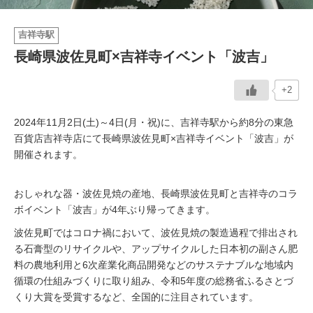
イベント情報
吉祥寺駅
長崎県波佐見町×吉祥寺イベント「波吉」
おしらせ
+2
駅から
探す
2024年11月2日(土)～4日(月・祝)に、吉祥寺駅から約8分の東急
百貨店吉祥寺店にて長崎県波佐見町×吉祥寺イベント「波吉」が
開催されます。
おしゃれな器・波佐見焼の産地、長崎県波佐見町と吉祥寺のコラ
ボイベント「波吉」が4年ぶり帰ってきます。
波佐見町ではコロナ禍において、波佐見焼の製造過程で排出され
る石膏型のリサイクルや、アップサイクルした日本初の副さん肥
料の農地利用と6次産業化商品開発などのサステナブルな地域内
循環の仕組みづくりに取り組み、令和5年度の総務省ふるさとづ
くり大賞を受賞するなど、全国的に注目されています。