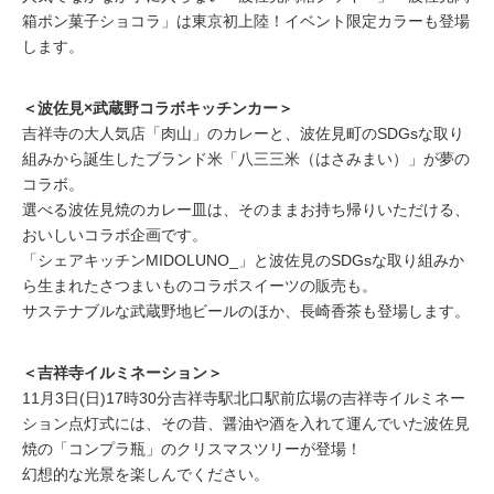
箱ポン菓子ショコラ」は東京初上陸！イベント限定カラーも登場
します。
＜波佐見×武蔵野コラボキッチンカー＞
吉祥寺の大人気店「肉山」のカレーと、波佐見町のSDGsな取り
組みから誕生したブランド米「八三三米（はさみまい）」が夢の
コラボ。
選べる波佐見焼のカレー皿は、そのままお持ち帰りいただける、
おいしいコラボ企画です。
「シェアキッチンMIDOLUNO_」と波佐見のSDGsな取り組みか
ら生まれたさつまいものコラボスイーツの販売も。
サステナブルな武蔵野地ビールのほか、長崎香茶も登場します。
＜吉祥寺イルミネーション＞
11月3日(日)17時30分吉祥寺駅北口駅前広場の吉祥寺イルミネー
ション点灯式には、その昔、醤油や酒を入れて運んでいた波佐見
焼の「コンプラ瓶」のクリスマスツリーが登場！
幻想的な光景を楽しんでください。