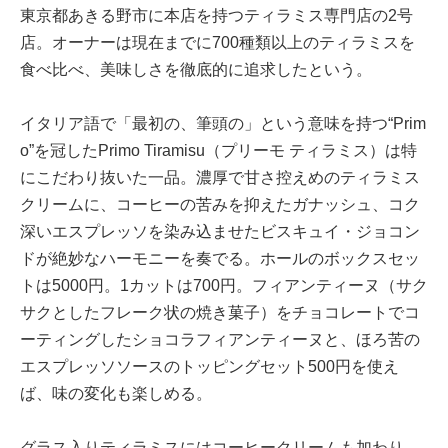
東京都あきる野市に本店を持つティラミス専門店の2号
店。オーナーは現在までに700種類以上のティラミスを
食べ比べ、美味しさを徹底的に追求したという。
イタリア語で「最初の、筆頭の」という意味を持つ“Prim
o”を冠したPrimo Tiramisu（プリーモ ティラミス）は特
にこだわり抜いた一品。濃厚で甘さ控えめのティラミス
クリームに、コーヒーの苦みを抑えたガナッシュ、コク
深いエスプレッソを染み込ませたビスキュイ・ジョコン
ドが絶妙なハーモニーを奏でる。ホールのボックスセッ
トは5000円。1カットは700円。フィアンティーヌ（サク
サクとしたフレーク状の焼き菓子）をチョコレートでコ
ーティングしたショコラフィアンティーヌと、ほろ苦の
エスプレッソソースのトッピングセット500円を使え
ば、味の変化も楽しめる。
グラス入りティラミスにはコーヒークリームも加わり、