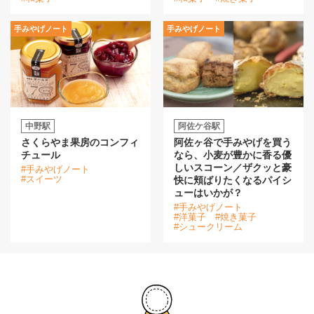
手みやげノート
手みやげノート
中野駅
阿佐ケ谷駅
さくらやま果房のコンフィ
阿佐ヶ谷で手みやげを買う
チュール
なら、小麦が豊かに香る優
しいスコーン／ザクッと豪
#手みやげノート
#スイーツ
快に頬ばりたくなるパイシ
ューはいかが？
#手みやげノート
#洋菓子
#焼き菓子
#シュークリーム