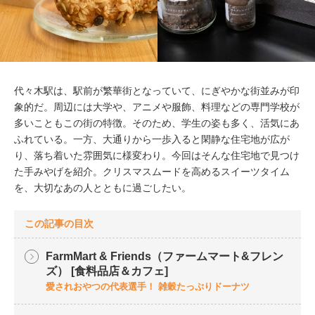
代々木駅は、駅前が繁華街となっていて、にぎやかな街並みが印
象的だ。周辺には大学や、アニメや服飾、料理などの専門学校が
多いこともこの街の特徴。そのため、学生の姿も多く、活気にあ
ふれている。一方、大通りから一歩入ると閑静な住宅地が広が
り、落ち着いた雰囲気に様変わり。今回はそんな住宅地で見つけ
た手みやげを紹介。クリスマスムードを高めるスイーツタイム
を、大切なあの人とともに過ごしたい。
この記事の目次
FarmMart & Friends（ファームマート&フレン
ズ） [食料品店＆カフェ]
愛されおやつの代表選手！ 雑穀たっぷりドーナツ