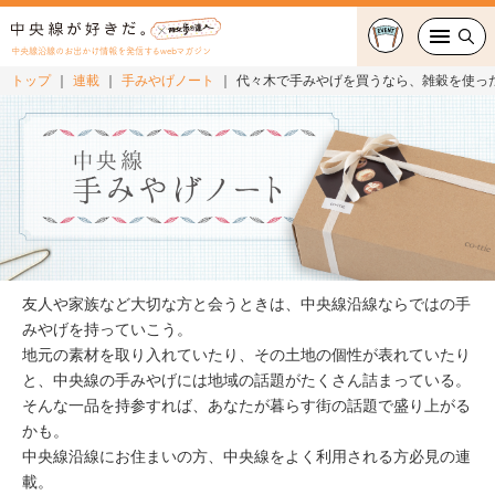
中央線沿線のお出かけ情報を発信するwebマガジン
トップ
連載
手みやげノート
代々木で手みやげを買うなら、雑穀を使っ
グルメ・カフェ
スイーツ・テイクアウト
おでかけ
ショッピング
友人や家族など大切な方と会うときは、中央線沿線ならではの手
中央線カルチャー
みやげを持っていこう。
地元の素材を取り入れていたり、その土地の個性が表れていたり
と、中央線の手みやげには地域の話題がたくさん詰まっている。
特集
そんな一品を持参すれば、あなたが暮らす街の話題で盛り上がる
かも。
連載
中央線沿線にお住まいの方、中央線をよく利用される方必見の連
載。
中央線フェス