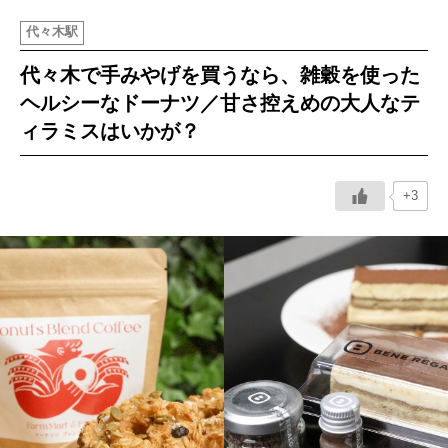
代々木駅
イベント情報
代々木で手みやげを買うなら、雑穀を使った
おしらせ
ヘルシーなドーナツ／甘さ控えめの大人なテ
ィラミスはいかが？
駅から
探す
+3