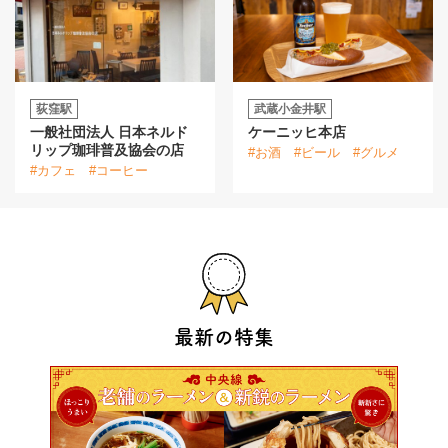
荻窪駅
武蔵小金井駅
一般社団法人 日本ネルド
ケーニッヒ本店
リップ珈琲普及協会の店
#お酒
#ビール
#グルメ
#カフェ
#コーヒー
最新の特集