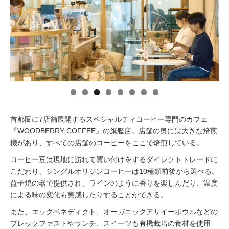
イベント情報
おしらせ
駅から
探す
首都圏に7店舗展開するスペシャルティコーヒー専門のカフェ
『WOODBERRY COFFEE』の旗艦店。店舗の奥には大きな焙煎
機があり、すべての店舗のコーヒーをここで焙煎している。
コーヒー豆は現地に訪れて買い付けをするダイレクトトレードに
こだわり、シングルオリジンコーヒーは10種類前後から選べる。
益子焼の器で提供され、ワインのように香りを楽しんだり、温度
による味の変化も実感したりすることができる。
また、エッグベネディクト、オーガニックアサイーボウルなどの
ブレックファストやランチ、スイーツも有機栽培の食材を使用