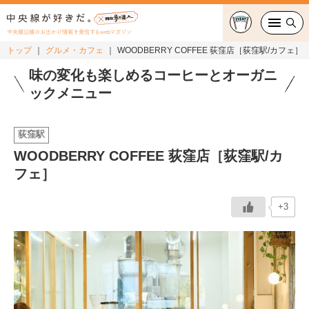
中央線沿線のお出かけ情報を発信するwebマガジン
トップ
グルメ・カフェ
WOODBERRY COFFEE 荻窪店［荻窪駅/カフェ］
グルメ・カフェ
味の変化も楽しめるコーヒーとオーガニ
ックメニュー
スイーツ・テイクアウト
荻窪駅
おでかけ
WOODBERRY COFFEE 荻窪店［荻窪駅/カ
フェ］
ショッピング
中央線カルチャー
+3
特集
連載
中央線フェス