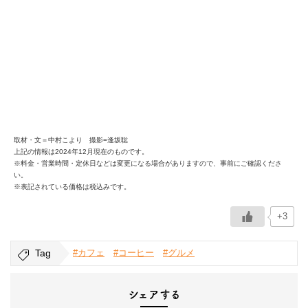
取材・文＝中村こより 撮影=逢坂聡
上記の情報は2024年12月現在のものです。
※料金・営業時間・定休日などは変更になる場合がありますので、事前にご確認くださ
い。
※表記されている価格は税込みです。
+3
Tag
#カフェ
#コーヒー
#グルメ
シェアする