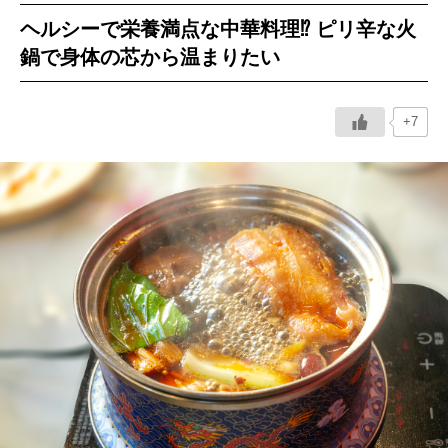
ヘルシーで栄養満点な中華料理⁉ ピリ辛な火
イベント情報
鍋で身体の芯から温まりたい
おしらせ
+7
駅から
探す