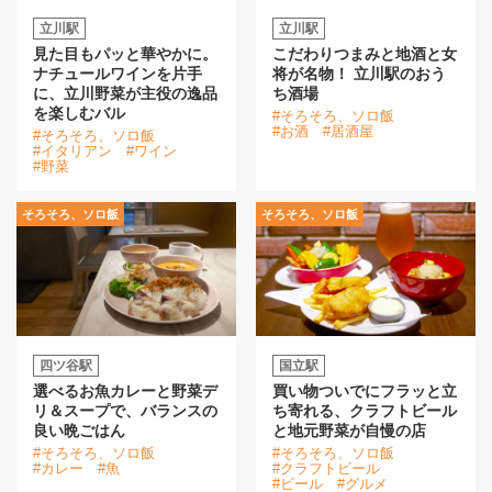
立川駅
立川駅
見た目もパッと華やかに。
こだわりつまみと地酒と女
ナチュールワインを片手
将が名物！ 立川駅のおう
に、立川野菜が主役の逸品
ち酒場
を楽しむバル
#そろそろ、ソロ飯
#お酒
#居酒屋
#そろそろ、ソロ飯
#イタリアン
#ワイン
#野菜
そろそろ、ソロ飯
そろそろ、ソロ飯
四ツ谷駅
国立駅
選べるお魚カレーと野菜デ
買い物ついでにフラッと立
リ＆スープで、バランスの
ち寄れる、クラフトビール
良い晩ごはん
と地元野菜が自慢の店
#そろそろ、ソロ飯
#そろそろ、ソロ飯
#カレー
#魚
#クラフトビール
#ビール
#グルメ