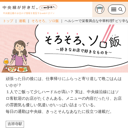
中央線沿線のお出かけ情報を発信するwebマガジン
トップ
連載
そろそろ、ソロ飯
ヘルシーで栄養満点な中華料理⁉ ピリ辛
グルメ・カフェ
スイーツ・テイクアウト
おでかけ
ショッピング
頑張った日の後には、仕事帰りにふらっと寄り道して晩ごはんは
中央線カルチャー
いかが？
１人でご飯って少しハードルが高い？ 実は、中央線沿線にはソ
ロ客歓迎のお店がたくさんある。メニューの内容だったり、お店
特集
の雰囲気も優しい気遣いがいっぱい詰まっている。
毎日の通勤は中央線、きっとそんなあなたに役立つ連載だ。
連載
吉祥寺駅
中央線フェス