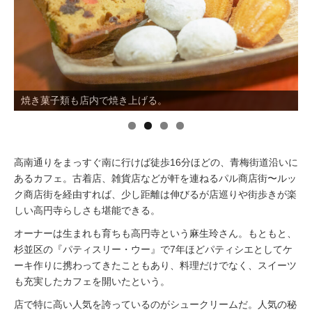
イベント情報
おしらせ
焼き菓子類も店内で焼き上げる。
駅から
探す
高南通りをまっすぐ南に行けば徒歩16分ほどの、青梅街道沿いに
あるカフェ。古着店、雑貨店などが軒を連ねるパル商店街〜ルッ
ク商店街を経由すれば、少し距離は伸びるが店巡りや街歩きが楽
しい高円寺らしさも堪能できる。
オーナーは生まれも育ちも高円寺という麻生玲さん。もともと、
杉並区の『パティスリー・ウー』で7年ほどパティシエとしてケ
ーキ作りに携わってきたこともあり、料理だけでなく、スイーツ
も充実したカフェを開いたという。
店で特に高い人気を誇っているのがシュークリームだ。人気の秘