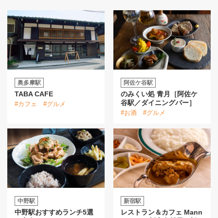
奥多摩駅
阿佐ケ谷駅
TABA CAFE
のみくい処 青月［阿佐ケ
谷駅／ダイニングバー］
#カフェ
#グルメ
#お酒
#グルメ
中野駅
新宿駅
中野駅おすすめランチ5選
レストラン＆カフェ Mann