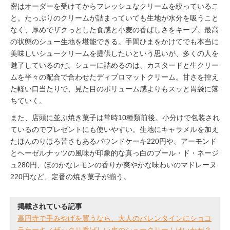
密はオーダーを受けてからフレッシュなクリームを絞っているこ
と。たっぷりのクリームが詰まっていても生地が水分を吸うこと
なく、厚めでザクっとした食感と小麦の香ばしさをキープ。最高
の状態のシュー生地を堪能できる。手間ひまをかけてでも本当に
美味しいシュークリームを提供したいという思いが、多くの人を
魅了しているのだ。シューに詰めるのは、カスタードと生クリー
ムを半々の配合で合わせたディプロマットクリーム。甘さを控え
た軽い口当たりで、見た目のボリューム感よりもスッと胃袋に落
ちていく。
また、店頭に並ぶ焼き菓子は常時10種類前後。小分けで包装され
ているのでプレゼントにも使いやすい。生地にキャラメルを加え
たほんのりほろ苦さもあるパウンドケーキ220円や、アーモンド
とヘーゼルナッツの風味が印象的な真っ白のブール・ド・ネージ
ュ280円、ほのかなレモンの香りが爽やかな味わいのマドレーヌ
220円など、定番の焼き菓子が揃う。
掲載されている記事
高円寺で手みやげを買うなら、大人のバレンタインにショコ
ラケーキ／ザックリ香ばしい皮のシュークリームはいかが？