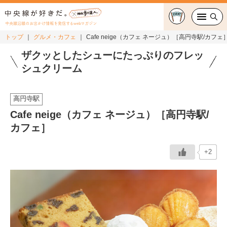
中央線沿線のお出かけ情報を発信するwebマガジン
トップ
グルメ・カフェ
Cafe neige（カフェ ネージュ）［高円寺駅/カフェ
グルメ・カフェ
ザクッとしたシューにたっぷりのフレッ
シュクリーム
スイーツ・テイクアウト
高円寺駅
おでかけ
Cafe neige（カフェ ネージュ）［高円寺駅/
カフェ］
ショッピング
中央線カルチャー
+2
特集
連載
中央線フェス