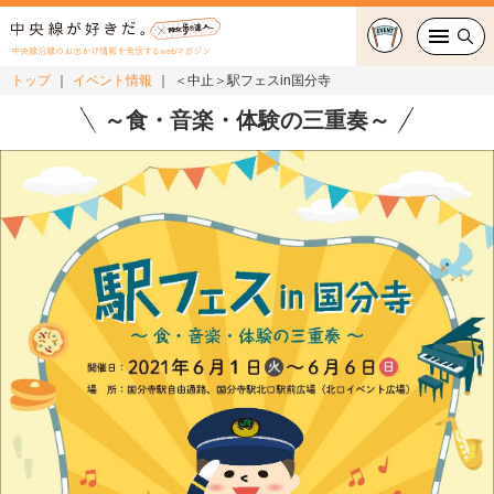
中央線沿線のお出かけ情報を発信するwebマガジン
トップ
イベント情報
＜中止＞駅フェスin国分寺
グルメ・カフェ
～食・音楽・体験の三重奏～
スイーツ・テイクアウト
おでかけ
ショッピング
中央線カルチャー
特集
連載
中央線フェス