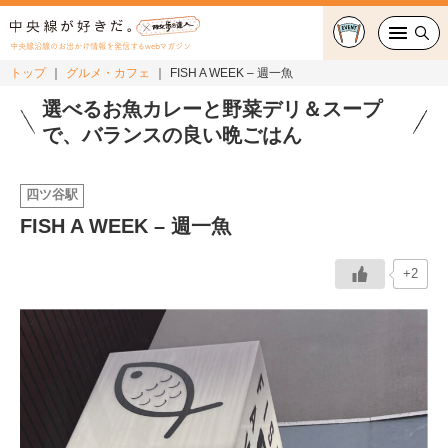
中央線沿線のお出かけ情報を発信するwebマガジン
トップ
グルメ・カフェ
FISH A WEEK – 週一魚
グルメ・カフェ
選べるお魚カレーと野菜デリ＆スープ
で、バランスの良い晩ごはん
スイーツ・テイクアウト
四ツ谷駅
おでかけ
FISH A WEEK – 週一魚
ショッピング
+2
中央線カルチャー
特集
連載
中央線フェス