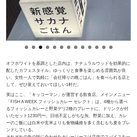
イベント情報
おしらせ
駅から
探す
オフホワイトを基調とした店内は、ナチュラルウッドを効果的に
配したカフェスタイル。ゆっくりと食事を楽しめる雰囲気が良
い。女性一人で気軽に「会社帰りの晩ごはん」を食べられる店と
して、ぜひ覚えておいてほしい1軒だ。
実はここ、「キッコーマン」が運営する飲食店。メインメニュー
「FISH A WEEK フィッシュカレー セレクト」は、4種から選べ
るフィッシュカレーと野菜デリ2種のプレートに、ドリンクが付
いたセット1230円〜。日頃不足しがちな魚、野菜に加え、カレ
ーのご飯には白米や玄米よりも食物繊維を多く含むもち麦をブレ
ンドしている。
それぞれの魚の味に合わせたカレーソースは店内でスパイスを一