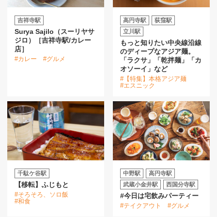
吉祥寺駅
高円寺駅
荻窪駅
Surya Sajilo（スーリヤサ
立川駅
ジロ）［吉祥寺駅/カレー
もっと知りたい中央線沿線
店］
のディープなアジア麺。
#カレー
#グルメ
「ラクサ」「乾拌麺」「カ
オソーイ」など
#【特集】本格アジア麺
#エスニック
千駄ケ谷駅
中野駅
高円寺駅
【移転】ふじもと
武蔵小金井駅
西国分寺駅
#そろそろ、ソロ飯
#今日は宅飲みパーティー
#和食
#テイクアウト
#グルメ