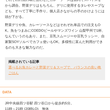
から調合。野菜デリはもちろん、デリに使用するタレやスープな
ども、すべて丁寧に手作り。個人店さながらの手のかけようには
頭が下がる。
野菜デリや魚、カレーソースなどはそれぞれ単品での注文もO
K。魚をつまみにCOEDOビールやマンズワイン 山梨甲州で1杯、
なんていうのもあり。また、豆乳スムージーや豆乳ラッシー、自
家製SOYソルベでカフェ使いもOK。多様性に富んだ利用ができ
るのも大きな魅力なのだ。
掲載されている記事
選べるお魚カレーと野菜デリ＆スープで、バランスの良い晩
ごはん
DATA
JR中央線四ツ谷駅 四ツ谷口から徒歩約5分。
11時～21時 (20時LO)、無休