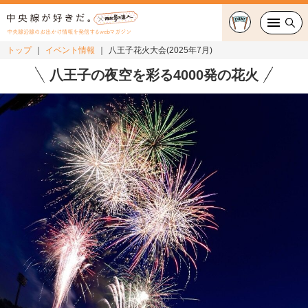
中央線沿線のお出かけ情報を発信するwebマガジン
トップ
イベント情報
八王子花火大会(2025年7月)
グルメ・カフェ
八王子の夜空を彩る4000発の花火
スイーツ・テイクアウト
おでかけ
ショッピング
中央線カルチャー
特集
連載
中央線フェス