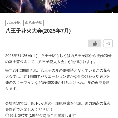
イベント情報
八王子駅
西八王子駅
おしらせ
八王子花火大会(2025年7月)
駅から
探す
+1
2025年7月26日(土)、八王子駅もしくは西八王子駅から徒歩20分
の富士森公園にて「八王子花火大会」が開催されます。
毎年7月に開催され、八王子の夏の風物詩となっているこの花火
大会では、約1時間でバリエーション豊かな仕掛け花火や速射連
発のスターマインなど約4000発が打ち上げられ、夏の夜空を彩
ります。
会場周辺では、以下5か所の一般観覧席を開設。迫力満点の花火
を間近でお楽しみください！
① 陸上競技場(16時開場)※全面開放します