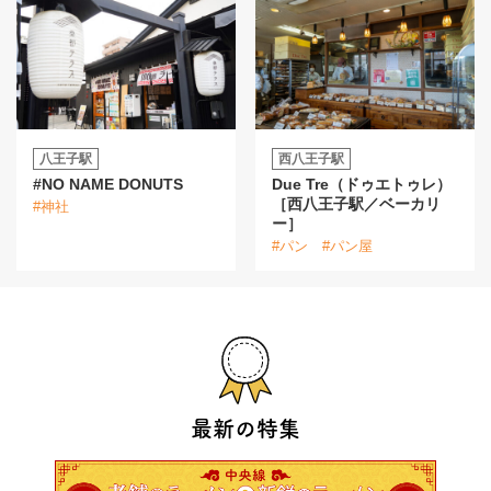
八王子駅
西八王子駅
#NO NAME DONUTS
Due Tre（ドゥエトゥレ）
［西八王子駅／ベーカリ
#神社
ー］
#パン
#パン屋
最新の特集