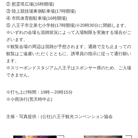
② 慰霊塔広場(16時開場)
③ 陸上競技場東側駐車場(17時開場)
④ 市民体育館駐車場(16時開場)
⑤ 八王子市立第七小学校(17時開場)※20時30分に閉鎖します。
※いずれの会場も混雑状況によって入場制限を実施する場合がご
ざいます。
※観覧会場の周辺は混雑が予想されます。通路で立ち止まっての
観覧はご遠慮いただくとともに、誘導員の指示に従って通行願い
ます。
※スリーボンドスタジアム八王子はスポンサー席のため、ご入場
できません。
※打ち上げ時間：19時～20時15分
※小雨決行(荒天時中止)
主催・写真提供：(公社)八王子観光コンベンション協会