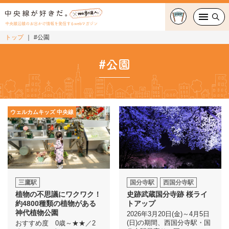
中央線沿線のお出かけ情報を発信するwebマガジン
トップ
#公園
グルメ・カフェ
#公園
スイーツ・テイクアウト
おでかけ
ウェルカムキッズ 中央線
ショッピング
中央線カルチャー
特集
三鷹駅
国分寺駅
西国分寺駅
植物の不思議にワクワク！
史跡武蔵国分寺跡 桜ライ
連載
約4800種類の植物がある
トアップ
神代植物公園
2026年3月20日(金)～4月5日
(日)の期間、西国分寺駅・国
おすすめ度 0歳～★★／2
中央線フェス