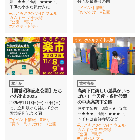
分寺駅最寄りの国
歳～★★／4歳～★★★ ＼
子供の小さな気付きに
#イベント情報
#おでかけ
#公園
#こどもとおでかけ ウェル
イベント情報
カムキッズ 中央線
#公園
#親子
#アクティビティ
おしらせ
ウェルカムキッズ 中央線
駅から
探す
立川駅
吉祥寺駅
【国営昭和記念公園】たち
高架下に楽しい遊具がいっ
かわ楽市2025
ぱい！ 全天候・多世代型
の中央高架下公園
2025年11月8日(土)・9日(日)
に、立川駅から徒歩10分の
おすすめ度 0歳～★／2歳
国営昭和記念公園
～★★★／4歳～★★★ ＼
トイレは吉祥寺駅など
#イベント情報
#祭り
#買う
#おでかけ
#公園
#こどもとおでかけ ウェル
カムキッズ 中央線
#公園
#親子
#子連れカフェ