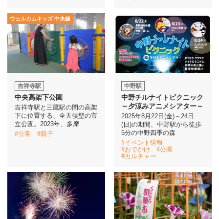
ウェルカムキッズ 中央線
吉祥寺駅
中野駅
中央高架下公園
中野チルナイトピクニック
～夕涼みアニメシアター～
吉祥寺駅と三鷹駅の間の高架
下に位置する、全天候型の市
2025年8月22日(金)～24日
立公園。2023年、多摩
(日)の期間、中野駅から徒歩
5分の中野四季の森
#公園
#親子
#イベント情報
#おでかけ
#公園
#カルチャー