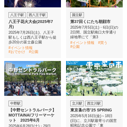
八王子駅
西八王子駅
国立駅
八王子花火大会(2025年7
第37回くにたち朝顔市
月)
2025年7月5日(土)・6日(日)の
2日間、国立駅南口大学通り
2025年7月26日(土)、八王子
緑地帯にて「第3
駅もしくは西八王子駅から徒
歩20分の富士森公園
#イベント情報
#買う
#公園
#イベント情報
#おでかけ
#公園
中野駅
立川駅
西立川駅
【中野セントラルパーク】
東京蚤の市’25 SPRING
MOTTAINAIフリーマーケ
2025年5月16日(金)～18日
ット 2025年6月
(日)に、立川駅最寄りの国営
昭和記念公園で「東
2025年6月28日(土)・29日