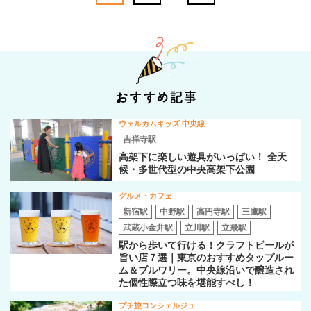
おすすめ記事
ウェルカムキッズ 中央線
吉祥寺駅
高架下に楽しい遊具がいっぱい！ 全天
候・多世代型の中央高架下公園
グルメ・カフェ
新宿駅
中野駅
高円寺駅
三鷹駅
武蔵小金井駅
立川駅
立飛駅
駅から歩いて行ける！クラフトビールが
旨い店７選｜東京のおすすめタップルー
ム＆ブルワリー。中央線沿いで醸造され
た個性際立つ味を堪能すべし！
プチ旅コンシェルジュ