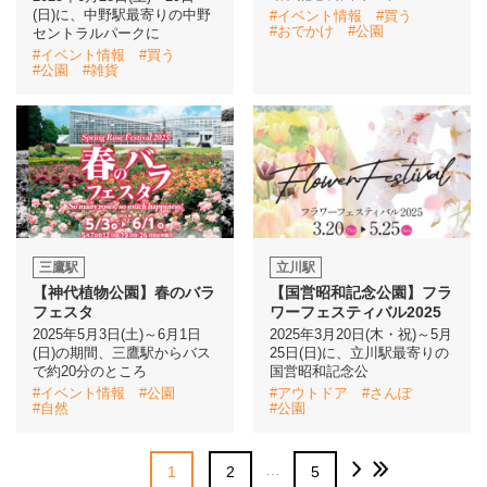
(日)に、中野駅最寄りの中野
#イベント情報
#買う
#おでかけ
#公園
セントラルパークに
#イベント情報
#買う
#公園
#雑貨
三鷹駅
立川駅
【神代植物公園】春のバラ
【国営昭和記念公園】フラ
フェスタ
ワーフェスティバル2025
2025年5月3日(土)～6月1日
2025年3月20日(木・祝)～5月
(日)の期間、三鷹駅からバス
25日(日)に、立川駅最寄りの
で約20分のところ
国営昭和記念公
#イベント情報
#公園
#アウトドア
#さんぽ
#自然
#公園
…
1
2
5