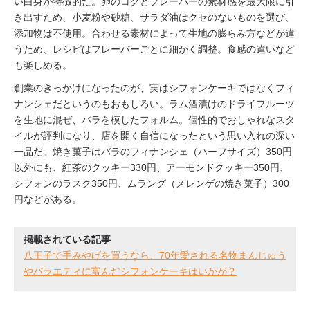
い白身が特徴的だ。卵のコクとフレーバーの素材感を最大限に引
き出すため、小麦粉や砂糖、サラダ油はクセのないものを選び、
添加物は不使用。合わせる素材によって生地の膨らみ方などが違
うため、レシピはフレーバーごとに細かく調整。食感の違いなど
も楽しめる。
創業のきっかけになったのが、実はシフォンケーキではなくフィ
ナンシェだというのもおもしろい。ラム酒漬けのドライフルーツ
を生地に混ぜ、バラを模したフォルム。個性的でおしゃれなスタ
イルが評判になり、店を開く自信になったという思い入れの深い
一品だ。焼き菓子はバラのフィナンシェ（ハーフサイズ）350円
以外にも、紅茶のクッキー330円、アーモンドクッキー350円、
シフォンのラスク350円、ムラング（メレンゲの焼き菓子）300
円などがある。
掲載されている記事
八王子で手みやげを買うなら、70年愛される名物まんじゅう
やバラエティに富んだシフォンケーキはいかが？