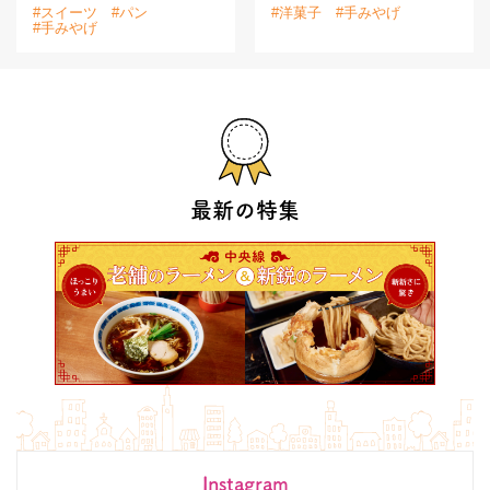
#スイーツ
#パン
#洋菓子
#手みやげ
#手みやげ
最新の特集
Instagram