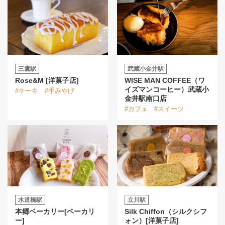
三鷹駅
武蔵小金井駅
Rose&M [洋菓子店]
WISE MAN COFFEE（ワ
イズマンコーヒー）武蔵小
#ケーキ
#手みやげ
金井駅南口店
#カフェ
#スイーツ
水道橋駅
立川駅
本郷ベーカリー[ベーカリ
Silk Chiffon（シルクシフ
ー]
ォン）[洋菓子店]