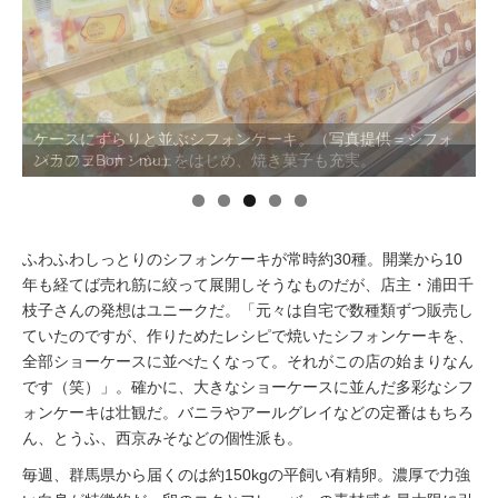
イベント情報
おしらせ
ケースにずらりと並ぶシフォンケーキ。（写真提供＝シフォ
ンカフェBon・mu）
駅から
探す
ふわふわしっとりのシフォンケーキが常時約30種。開業から10
年も経てば売れ筋に絞って展開しそうなものだが、店主・浦田千
枝子さんの発想はユニークだ。「元々は自宅で数種類ずつ販売し
ていたのですが、作りためたレシピで焼いたシフォンケーキを、
全部ショーケースに並べたくなって。それがこの店の始まりなん
です（笑）」。確かに、大きなショーケースに並んだ多彩なシフ
ォンケーキは壮観だ。バニラやアールグレイなどの定番はもちろ
ん、とうふ、西京みそなどの個性派も。
毎週、群馬県から届くのは約150kgの平飼い有精卵。濃厚で力強