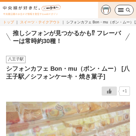
中央線沿線のお出かけ情報を発信するwebマガジン
トップ
スイーツ・テイクアウト
シフォンカフェ Bon・mu（ボン・ムー）
グルメ・カフェ
推しシフォンが見つかるかも⁉︎ フレーバ
ーは常時約30種！
スイーツ・テイクアウト
八王子駅
おでかけ
シフォンカフェ Bon・mu（ボン・ムー） [八
王子駅／シフォンケーキ・焼き菓子]
ショッピング
中央線カルチャー
+1
特集
連載
中央線フェス