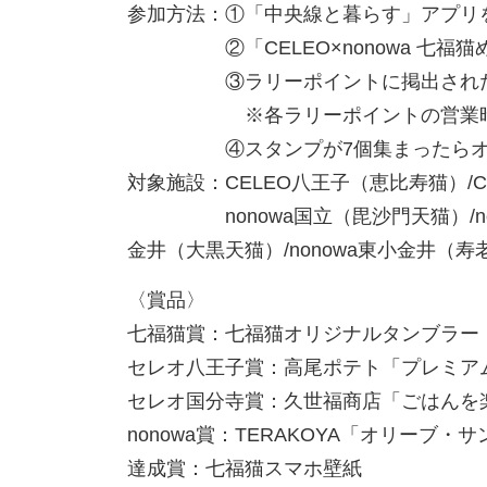
参加方法：
①「中央線と暮らす」アプリ
②「CELEO×nonowa 七福猫
③ラリーポイントに掲出された二
※各ラリーポイントの営業時間
④スタンプが7個集まったらオリ
対象施設：CELEO八王子（恵比寿猫）/
nonowa国立（毘沙門天猫）/nono
金井（大黒天猫）/nonowa東小金井（寿
〈賞品〉
七福猫賞：七福猫オリジナルタンブラー（
セレオ八王子賞：高尾ポテト「プレミア
セレオ国分寺賞：久世福商店「ごはんを
nonowa賞：TERAKOYA「オリーブ・
達成賞：七福猫スマホ壁紙