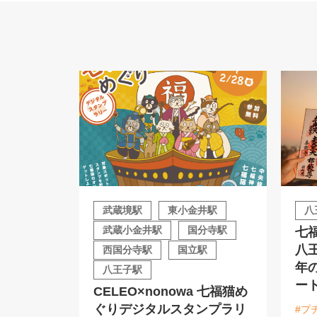
武蔵境駅
東小金井駅
八
武蔵小金井駅
国分寺駅
七
八
西国分寺駅
国立駅
年
八王子駅
ー
CELEO×nonowa 七福猫め
ぐりデジタルスタンプラリ
#プ