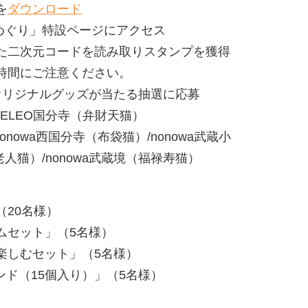
を
ダウンロード
めぐり」特設ページにアクセス
次元コードを読み取りスタンプを獲得
にご注意ください。
ジナルグッズが当たる抽選に応募
CELEO国分寺（弁財天猫）
wa西国分寺（布袋猫）/nonowa武蔵小
老人猫）/nonowa武蔵境（福禄寿猫）
20名様）
ムセット」（5名様）
楽しむセット」（5名様）
サンド（15個入り）」（5名様）