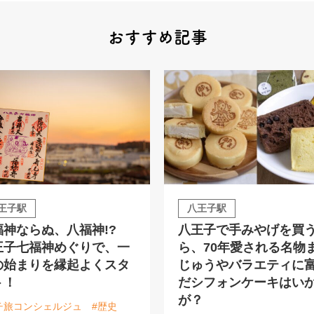
おすすめ記事
王子駅
八王子駅
福神ならぬ、八福神!?
八王子で手みやげを買
王子七福神めぐりで、一
ら、70年愛される名物
の始まりを縁起よくスタ
じゅうやバラエティに
ト！
だシフォンケーキはい
が？
チ旅コンシェルジュ
#歴史