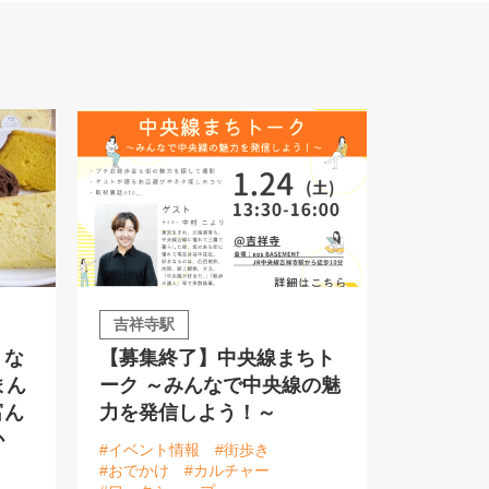
吉祥寺駅
うな
【募集終了】中央線まちト
まん
ーク ～みんなで中央線の魅
富ん
力を発信しよう！～
か
#イベント情報
#街歩き
#おでかけ
#カルチャー