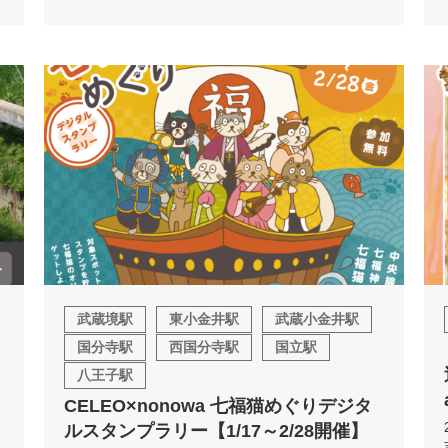
武蔵境駅
東小金井駅
武蔵小金井駅
国分寺駅
西国分寺駅
国立駅
八王子駅
CELEO×nonowa 七福猫めぐりデジタ
ルスタンプラリー【1/17～2/28開催】