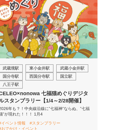
武蔵境駅
東小金井駅
武蔵小金井駅
国分寺駅
西国分寺駅
国立駅
八王子駅
CELEO×nonowa 七福猫めぐりデジタ
ルスタンプラリー【1/4～2/28開催】
2026年も？！中央線沿線に”七福神”ならぬ、”七福
猫”が現れた！！！ 1月4
#イベント情報
#スタンプラリー
#おでかけ・イベント