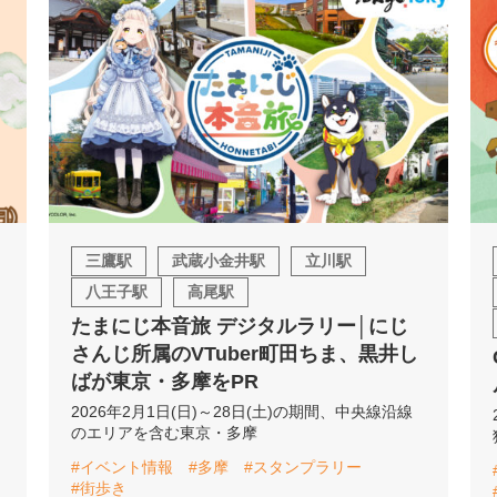
三鷹駅
武蔵小金井駅
立川駅
八王子駅
高尾駅
たまにじ本音旅 デジタルラリー│にじ
さんじ所属のVTuber町田ちま、黒井し
ばが東京・多摩をPR
2026年2月1日(日)～28日(土)の期間、中央線沿線
のエリアを含む東京・多摩
#イベント情報
#多摩
#スタンプラリー
#街歩き