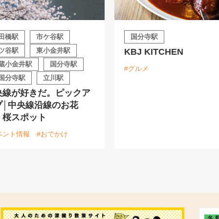
田橋駅
市ケ谷駅
国分寺駅
ツ谷駅
東小金井駅
KBJ KITCHEN
蔵小金井駅
国分寺駅
#グルメ
国分寺駅
立川駅
央線が好きだ。ピックア
プ│中央線沿線のお花
・桜スポット
ベント情報
#おでかけ