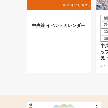
飯
四
中央線 イベントカレンダー
武
西
中
ッ
見
#イ