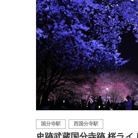
国分寺駅
西国分寺駅
史跡武蔵国分寺跡 桜ライ