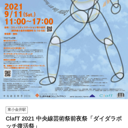
イベント情報
おしらせ
駅から
探す
東小金井駅
ClafT 2021 中央線芸術祭前夜祭「ダイダラボ
ッチ復活祭」