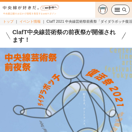
中央線沿線のお出かけ情報を発信するwebマガジン
トップ
イベント情報
ClafT 2021 中央線芸術祭前夜祭「ダイダラボッチ復
グルメ・カフェ
ClafT中央線芸術祭の前夜祭が開催され
ます！
スイーツ・テイクアウト
おでかけ
ショッピング
中央線カルチャー
特集
連載
中央線フェス