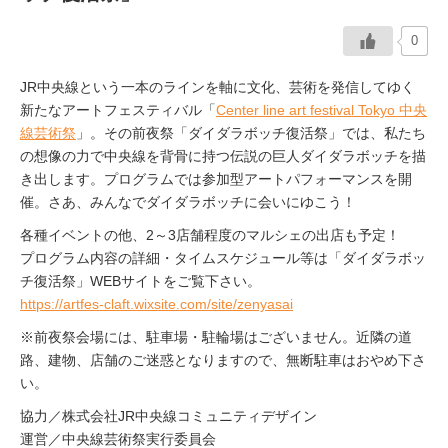
0
JR中央線という一本のラインを軸に文化、芸術を発信してゆく
新たなアートフェスティバル「
Center line art festival Tokyo 中央
線芸術祭
」。その前夜祭「ダイダラボッチ復活祭」では、私たち
の想像の力で中央線を背骨に持つ伝説の巨人ダイダラボッチを描
き出します。プログラムでは参加型アートパフォーマンスを開
催。さあ、みんなでダイダラボッチに会いにゆこう！
各種イベントの他、2～3店舗程度のマルシェの出店も予定！
プログラム内容の詳細・タイムスケジュール等は「ダイダラボッ
チ復活祭」WEBサイトをご覧下さい。
https://artfes-claft.wixsite.com/site/zenyasai
※前夜祭会場には、駐車場・駐輪場はございません。近隣の道
路、建物、店舗のご迷惑となりますので、無断駐車はおやめ下さ
い。
協力／株式会社JR中央線コミュニティデザイン
運営／中央線芸術祭実行委員会