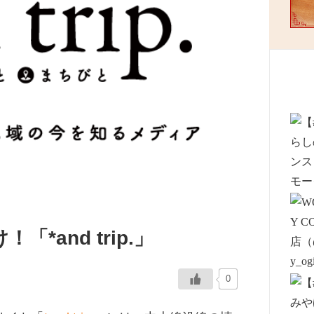
and trip.」
0