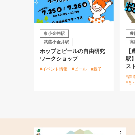
東小金井駅
豊
武蔵小金井駅
高
ホップとビールの自由研究
【
ワークショップ
駅
ス
#イベント情報
#ビール
#親子
#鉄
#き