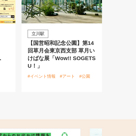
立川駅
【国営昭和記念公園】第14
回草月会東京西支部 草月い
けばな展「Wow!! SOGETS
ー
U！」
#イベント情報
#アート
#公園