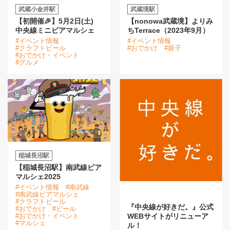
武蔵小金井駅
武蔵境駅
【初開催🎉】5月2日(土)
【nonowa武蔵境】よりみ
中央線ミニビアマルシェ
ちTerrace（2023年9月）
#イベント情報
#イベント情報
#クラフトビール
#おでかけ
#親子
#おでかけ・イベント
#グルメ
稲城長沼駅
【稲城長沼駅】南武線ビア
マルシェ2025
#イベント情報
#南武線
#南武線ビアマルシェ
#クラフトビール
『中央線が好きだ。』公式
#おでかけ
#ビール
WEBサイトがリニューア
#おでかけ・イベント
#マルシェ
ル！