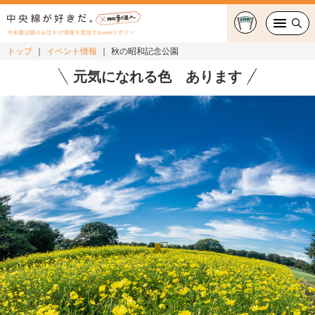
中央線沿線のお出かけ情報を発信するwebマガジン
トップ
イベント情報
秋の昭和記念公園
グルメ・カフェ
元気になれる色 あります
スイーツ・テイクアウト
おでかけ
ショッピング
中央線カルチャー
特集
連載
中央線フェス