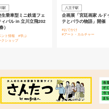
川駅
八王子駅
校生乗車型ミニ鉄道フェ
企画展「宮廷画家 ルド
ィバル in 立川立飛202
テとバラの物語」開催
（春）
#おでかけ
#アート・カルチャー
ベント情報
#学ぶ
ークショップ