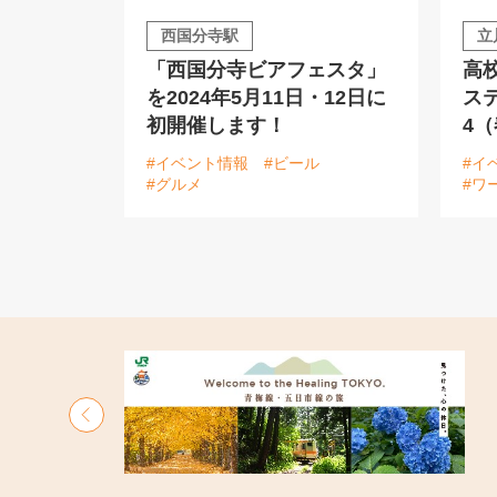
西国分寺駅
立
「西国分寺ビアフェスタ」
高
を2024年5月11日・12日に
ステ
初開催します！
4
#イベント情報
#ビール
#イ
#グルメ
#ワ