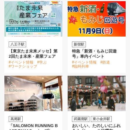
八王子駅
新宿駅
【東京たま未来メッセ】第
特急「新酒・もみじ回遊
2回たま未来・産業フェア
号」車内イベント
#イベント情報
#学ぶ
#イベント情報
#鉄道
#ワークショップ
#臨時列車
高尾駅
武蔵境駅
東小金井駅
「SALOMON RUNNING B
おいしい、たのしいにふれ