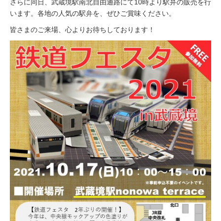
さらに同日、武蔵境駅南北自由通路にて
10
時より駅弁の販売を行
います。各地の人気の駅弁を、ぜひご賞味ください。
イベント情報
皆さまのご来場、心よりお待ちしております！
おしらせ
駅から
探す