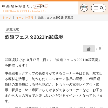
中央線沿線のお出かけ情報を発信するwebマガジン
トップ
イベント情報
鉄道フェスタ2021in武蔵境
グルメ・カフェ
武蔵境駅
鉄道フェスタ2021in武蔵境
スイーツ・テイクアウト
おでかけ
0
武蔵境駅では
10
月
17
日（日）に『鉄道フェスタ2021
in
武蔵境』
ショッピング
を開催します！
中央線カルチャー
中央線モックアップの色塗りができるコーナーをはじめ、駅で出
る廃材を活用して制作したミニジオラマ作品の展示、
JR
豊田運
特集
輸区の乗務員による持ち物紹介、おもちゃの電車レイアウト展
示、駅員と一緒に床面にらくがきができるコーナーなど、お子さ
まから大人の方までお楽しみいただけるイベントとなっておりま
連載
す。
中央線フェス