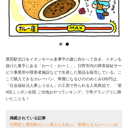
イベント情報
おしらせ
駅から
探す
豊田駅北口をイオンモール多摩平の森に向かって歩き、イオンを
抜けた裏手にある「わーく・わーく」。日野市内の障害福祉サー
ビス事業所や障害者施設などで生産した製品を販売している。こ
こで購入できるカレーパン、華麗になるひののめぐみ180円は、
「社会福祉法人夢ふうせん」の工房で作られる人気商品で、「第
4回ニッポン全国 ご当地おやつランキング」で準グランプリに輝
いたことも！
掲載されている記事
日野駅と豊田駅のパン屋さんを結ぶ 華麗なるカレーパンめ