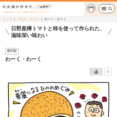
中央線沿線のお出かけ情報を発信するwebマガジン
トップ
グルメ・カフェ
わーく・わーく
グルメ・カフェ
日野産樽トマトと柿を使って作られた、
滋味深い味わい
スイーツ・テイクアウト
豊田駅
おでかけ
わーく・わーく
ショッピング
0
中央線カルチャー
特集
連載
中央線フェス