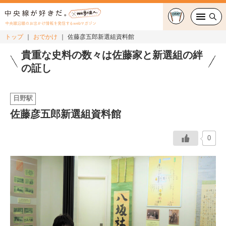
中央線沿線のお出かけ情報を発信するwebマガジン
トップ
おでかけ
佐藤彦五郎新選組資料館
グルメ・カフェ
貴重な史料の数々は佐藤家と新選組の絆
の証し
スイーツ・テイクアウト
日野駅
おでかけ
佐藤彦五郎新選組資料館
ショッピング
0
中央線カルチャー
特集
連載
中央線フェス