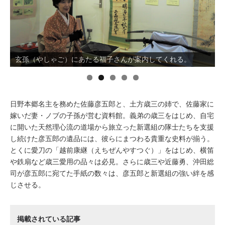
イベント情報
おしらせ
玄孫（やしゃご）にあたる福子さんが案内してくれる。
駅から
探す
日野本郷名主を務めた佐藤彦五郎と、土方歳三の姉で、佐藤家に
嫁いだ妻・ノブの子孫が営む資料館。義弟の歳三をはじめ、自宅
に開いた天然理心流の道場から旅立った新選組の隊士たちを支援
し続けた彦五郎の遺品には、彼らにまつわる貴重な史料が揃う。
とくに愛刀の「越前康継（えちぜんやすつぐ）」をはじめ、横笛
や鉄扇など歳三愛用の品々は必見。さらに歳三や近藤勇、沖田総
司が彦五郎に宛てた手紙の数々は、彦五郎と新選組の強い絆を感
じさせる。
掲載されている記事