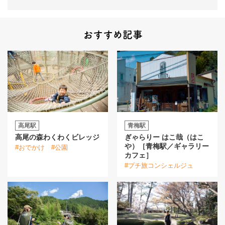
おすすめ記事
高尾駅
青梅駅
高尾の森わくわくビレッジ
ぎゃらりー はこ哉（はこ
や）［青梅駅／ギャラリー
#おでかけ
#公園
カフェ］
#プチ旅コンシェルジュ