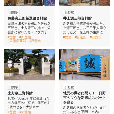
日野駅
日野駅
佐藤彦五郎新選組資料館
井上源三郎資料館
日野本郷名主を務めた佐藤彦
新選組六番隊隊長を務めた井
五郎と、土方歳三の姉で、佐
上源三郎と、八王子千人同心
藤家に嫁いだ妻・ノブの子
だった兄・松五郎の生家に
#歴史
#新選組
#歴史
#新選組
#日野市
#佐藤彦五郎
#日野市
日野駅
日野駅
土方歳三資料館
地元の識者に聞く！ 日野
市のツウな新選組スポット
1835（天保6）年に生まれた
を巡る
土方歳三の生家で、歳三が1
2歳のときに大洪水の
新選組の立役者たちが生まれ
た“ふるさと”日野。市内に
#歴史
#新選組