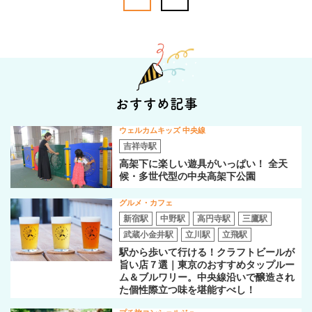
おすすめ記事
ウェルカムキッズ 中央線
吉祥寺駅
高架下に楽しい遊具がいっぱい！ 全天
候・多世代型の中央高架下公園
グルメ・カフェ
新宿駅
中野駅
高円寺駅
三鷹駅
武蔵小金井駅
立川駅
立飛駅
駅から歩いて行ける！クラフトビールが
旨い店７選｜東京のおすすめタップルー
ム＆ブルワリー。中央線沿いで醸造され
た個性際立つ味を堪能すべし！