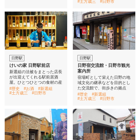
#土方歳三
#日野市
日野駅
日野駅
けいの家 日野駅前店
日野宿交流館・日野市観光
案内所
新選組の法被をまとった店長
が出迎えてくれる駅前居酒
宿場町として栄えた日野の地
屋。ひとつひとつの食材の産
域文化の継承などを目的とし
た交流館で、街歩きの拠点
#歴史
#お酒
#新選組
#土方歳三
#日野市
#歴史
#新選組
#土方歳三
#日野市