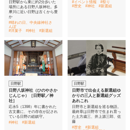
日野駅から東に約2分歩いた
#イベント情報
#祭り
#歴史
#神社
#新選組
場所にある日野八坂神社。多
摩川に近い日野は古くから豊
イベント情報
か
#晴れの日、中央線神社さ
んぽ
おしらせ
#洋菓子
#神社
#新選組
駅から
探す
日野駅
日野駅
日野八坂神社（ひのやさか
日野市で出会える新選組ゆ
じんじゃ）［日野駅／神
かりの三人と新選組グッズ
社］
あれこれ
応永5（1398）年に書かれた
日野市と新選組を巡る物語。
古文書に、その存在が記され
最終章は日野市で生まれ育っ
ている日野の総鎮守。
た土方歳三、井上源三郎、佐
藤
#神社
#新選組
#歴史
#新選組