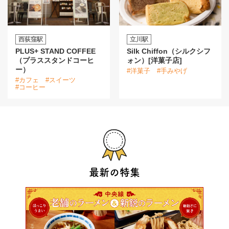
西荻窪駅
立川駅
PLUS+ STAND COFFEE
Silk Chiffon（シルクシフ
（プラススタンドコーヒ
ォン）[洋菓子店]
ー）
#洋菓子
#手みやげ
#カフェ
#スイーツ
#コーヒー
最新の特集