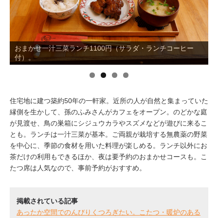
イベント情報
おしらせ
おまかせ一汁三菜ランチ1100円（サラダ・ランチコーヒー
調理はふみさんが中心だが、皿洗いや接客をお母様がお手伝
付）。
い。
駅から
探す
住宅地に建つ築約50年の一軒家。近所の人が自然と集まっていた
縁側を生かして、孫のふみさんがカフェをオープン。のどかな庭
が見渡せ、鳥の巣箱にシジュウカラやスズメなどが遊びに来るこ
とも。ランチは一汁三菜が基本。ご両親が栽培する無農薬の野菜
を中心に、季節の食材を用いた料理が楽しめる。ランチ以外にお
茶だけの利用もできるほか、夜は要予約のおまかせコースも。こ
たつ席は人気なので、事前予約がおすすめ。
掲載されている記事
あったか空間でのんびりくつろぎたい。こたつ・暖炉のある