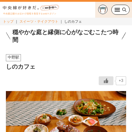
中央線沿線のお出かけ情報を発信するwebマガジン
トップ
スイーツ・テイクアウト
しのカフェ
グルメ・カフェ
穏やかな庭と縁側に心がなごむこたつ時
間
スイーツ・テイクアウト
中野駅
おでかけ
しのカフェ
ショッピング
+3
中央線カルチャー
特集
連載
中央線フェス