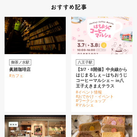
おすすめ記事
御茶ノ水駅
八王子駅
眞踏珈琲店
【3/7・8開催】中央線から
はじまるしぇ～はちおうじ
#カフェ
コーヒーマルシェ～ in八
王子えきまえテラス
#イベント情報
#おでかけ・イベント
#ワークショップ
#マルシェ