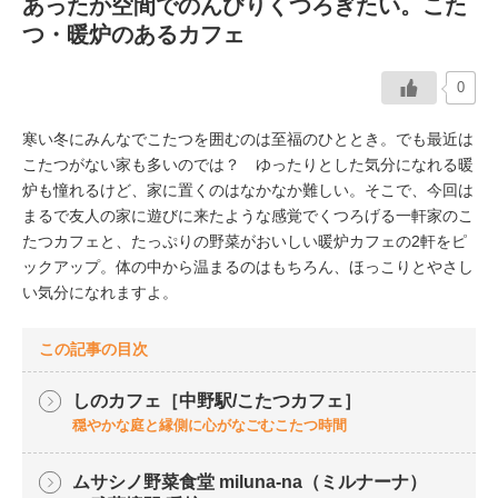
あったか空間でのんびりくつろぎたい。こた
つ・暖炉のあるカフェ
イベント情報
0
おしらせ
寒い冬にみんなでこたつを囲むのは至福のひととき。でも最近は
駅から
探す
こたつがない家も多いのでは？ ゆったりとした気分になれる暖
炉も憧れるけど、家に置くのはなかなか難しい。そこで、今回は
まるで友人の家に遊びに来たような感覚でくつろげる一軒家のこ
たつカフェと、たっぷりの野菜がおいしい暖炉カフェの2軒をピ
ックアップ。体の中から温まるのはもちろん、ほっこりとやさし
い気分になれますよ。
この記事の目次
しのカフェ［中野駅/こたつカフェ］
穏やかな庭と縁側に心がなごむこたつ時間
ムサシノ野菜食堂 miluna-na（ミルナーナ）