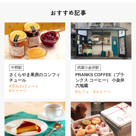
おすすめ記事
中野駅
武蔵小金井駅
さくらやま果房のコンフィ
PRANKS COFFEE（プラ
チュール
ンクス コーヒー） 小金井
六地蔵
#手みやげノート
#スイーツ
#カフェ
#スイーツ