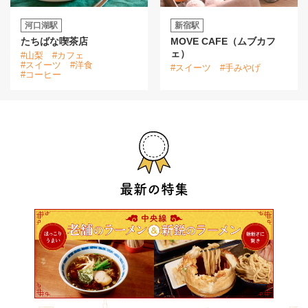
河口湖駅
新宿駅
たちばな喫茶店
MOVE CAFE（ムブカフ
ェ）
#山梨
#カフェ
#スイーツ
#洋食
#スイーツ
#手みやげ
#コーヒー
最新の特集