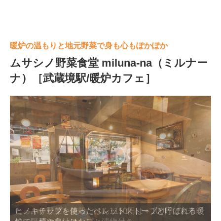
暖炉の温もりと地元野菜で身も心もぽかぽか
ムサシノ野菜食堂 miluna-na（ミルナー
ナ）［武蔵境駅/暖炉カフェ］
たっぷり野菜と雑穀ごはん1150円は＋100円で玄米