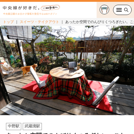
中央線沿線のお出かけ情報を発信するwebマガジン
トップ
スイーツ・テイクアウト
あったか空間でのんびりくつろぎたい。こ
グルメ・カフェ
スイーツ・テイクアウト
おでかけ
ショッピング
中央線カルチャー
特集
連載
中野駅
武蔵境駅
中央線フェス