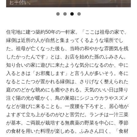
お手伝い。
住宅地に建つ築約50年の一軒家。「ここは祖母の家で、
縁側は近所の人が自然と集まってくるような場所でし
た。祖母が亡くなった後も、当時の和やかな雰囲気を残
したかったんです」とは、お店を始めた孫のふみさん。
知り合いの家に遊びに来たような気分になるのか、中に
入るときは「お邪魔します」と言う人が多いそう。冬に
なるとこたつが置かれる縁側は、さりげなく整えられた
庭ののどかな眺めにも癒やされる。天気のいい日は降り
注ぐ陽の光が暖かく、鳥の巣箱にシジュウカラやスズメ
などが遊びに来ることも。一度腰を下ろすと、居心地が
よすぎて立ち上がるのがひと苦労だ。ランチは一汁三菜
が基本。ご両親が栽培する無農薬の野菜を中心に、季節
の食材を用いた料理が楽しめる。ふみさん曰く、「食材