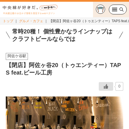
中央線沿線のお出かけ情報を発信するwebマガジン
トップ
グルメ・カフェ
【閉店】阿佐ヶ谷20（トゥエンティー）TAPS feat
グルメ・カフェ
常時20種！ 個性豊かなラインナップは
クラフトビールならでは
スイーツ・テイクアウト
阿佐ケ谷駅
おでかけ
【閉店】阿佐ヶ谷20（トゥエンティー）TAP
S feat.ビール工房
ショッピング
中央線カルチャー
0
特集
連載
中央線フェス