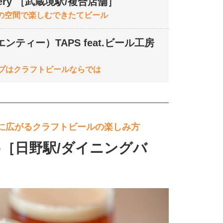
ery ［武蔵境駅/複合店舗］
の空間で楽しむできたてビール
ティー）TAPS feat.ビール工房
ップはクラフトビールならでは
に広がるクラフトビールの楽しみ方
 Side［日野駅/ダイニングバ