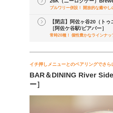
26K（ニーロクケー）Brew
ブルワリー併設！ 開放的な癒やし
【閉店】阿佐ヶ谷20（トゥエン
［阿佐ケ谷駅/ビアバー］
常時20種！ 個性豊かなラインナ
イチ押しメニューとのペアリングでさら
BAR＆DINING River
ー］