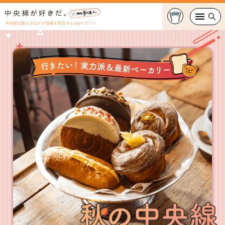
中央線沿線のお出かけ情報を発信するwebマガジン
グルメ・カフェ
スイーツ・テイクアウト
おでかけ
ショッピング
中央線カルチャー
特集
連載
中央線フェス