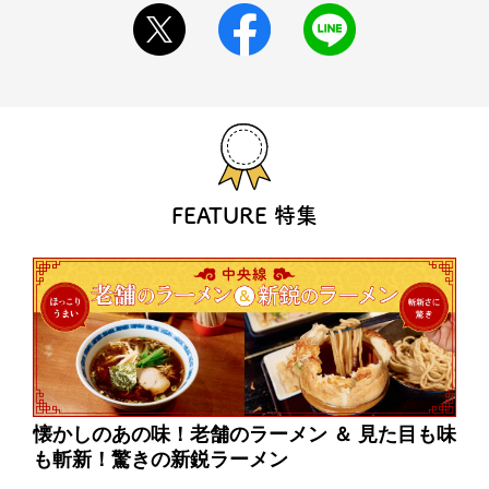
FEATURE 特集
ニン
懐かしのあの味！老舗のラーメン ＆ 見た目も味
中
も斬新！驚きの新鋭ラーメン