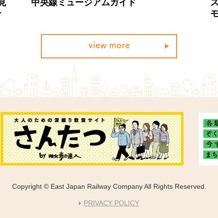
見
中央線ミュージアムガイド
ン
view more
Copyright © East Japan Railway Company All Rights Reserved.
PRIVACY POLICY