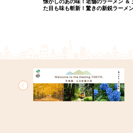
懐かしのあの味！老舗のラーメン ＆ 
た目も味も斬新！驚きの新鋭ラーメ