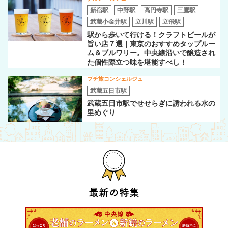
新宿駅
中野駅
高円寺駅
三鷹駅
武蔵小金井駅
立川駅
立飛駅
駅から歩いて行ける！クラフトビールが
旨い店７選｜東京のおすすめタップルー
ム＆ブルワリー。中央線沿いで醸造され
た個性際立つ味を堪能すべし！
プチ旅コンシェルジュ
武蔵五日市駅
武蔵五日市駅でせせらぎに誘われる水の
里めぐり
最新の特集