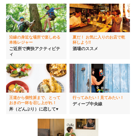
沿線の身近な場所で楽しめる
夏だ！ お気に入りのお店で乾
本格レジャー
杯しよう!!
ご近所で爽快アクティビテ
酒場のススメ
ィ
王道から個性派まで、とって
行ってみたい！見てみたい！
おきの一杯を召し上がれ！
ディープ中央線
丼（どんぶり）に恋して♥︎