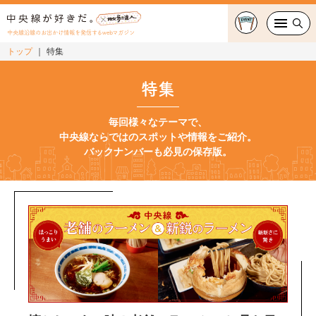
中央線沿線のお出かけ情報を発信するwebマガジン
トップ
特集
グルメ・カフェ
特集
スイーツ・テイクアウト
毎回様々なテーマで、
中央線ならではのスポットや情報をご紹介。
おでかけ
バックナンバーも必見の保存版。
ショッピング
中央線カルチャー
特集
連載
中央線フェス