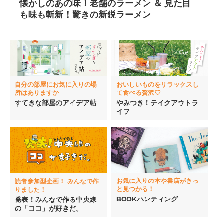
懐かしのあの味！老舗のラーメン ＆ 見た目
も味も斬新！驚きの新鋭ラーメン
イベント情報
おしらせ
駅から
探す
自分の部屋にお気に入りの場
おいしいものをリラックスし
所はありますか
て食べる贅沢♡
すてきな部屋のアイデア帖
やみつき！テイクアウトラ
イフ
お気に入りの本や書店がきっ
読者参加型企画！ みんなで作
と見つかる！
りました！
BOOKハンティング
発表！みんなで作る中央線
の「ココ」が好きだ。