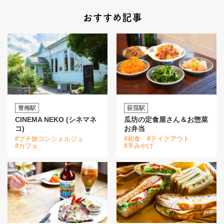
おすすめ記事
青梅駅
荻窪駅
CINEMA NEKO (シネマネ
瓜坊の定食屋さん＆お惣菜
コ)
お弁当
#プチ旅コンシェルジュ
#和食
#テイクアウト
#カフェ
#手みやげ