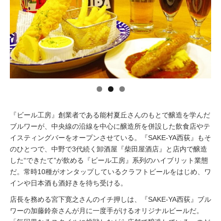
イベント情報
おしらせ
駅から
探す
『ビール工房』創業者である能村夏丘さんのもとで醸造を学んだ
ブルワーが、中央線の沿線を中心に醸造所を併設した飲食店やテ
イスティングバーをオープンさせている。『SAKE-YA西荻』もそ
のひとつで、中野で3代続く卸酒屋『柴田屋酒店』と店内で醸造
した“できたて”が飲める『ビール工房』系列のハイブリット業態
だ。常時10種がオンタップしているクラフトビールをはじめ、ワ
インや日本酒も酒好きを待ち受ける。
店長を務める宮下寛之さんのイチ押しは、『SAKE-YA西荻』ブル
ワーの加藤鈴奈さんが月に一度手がけるオリジナルビールだ。