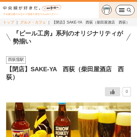
中央線沿線のお出かけ情報を発信するwebマガジン
トップ
グルメ・カフェ
【閉店】SAKE-YA 西荻（柴田屋酒店 西荻）
グルメ・カフェ
『ビール工房』系列のオリジナリティが
勢揃い
スイーツ・テイクアウト
西荻窪駅
おでかけ
【閉店】SAKE-YA 西荻（柴田屋酒店 西
荻）
ショッピング
中央線カルチャー
0
特集
連載
中央線フェス