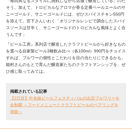
「毎回異なるスタイルに挑戦しながら店舗で醸造している」のだ
そう。加えて、トロピカルなアロマが香る定番ペールエールのサ
ニーゴールド。サニーゴールドには、ぜひスパイスチキン550円
を添えて。宮下さんいわく「オリジナルレシピで調合したスパイ
スソースは甘辛く、サニーゴールドのトロピカルな風味とよく合
うんです」
『ビール工房』系列店で醸造したクラフトビールから好きなもの
を選べる自家製ビール3種飲み比べ（各100ml）990円をチョイス
すれば、ブルワーの個性とこだわりを目の当たりにできるかも。
能村さんのもとで育んだ醸造家たちのクラフトマンシップを、ぜ
ひ感じ取ってみては。
掲載されている記事
【2日目】中央線ビールフェスティバルの出店ブルワリーを
全制覇 ～フードメニューとクラフトビールのペアリングを
堪能～