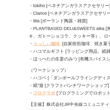
・tokiho [ベネチアンガラスアクセサリー
・Clarice [ベネチアンガラスアクセサリー
・lilia [ポーランド陶器・雑貨]
・PLANTBASED DELI&SWEETS 
キ、ガトーショコラ、クッキー等）、ロ
・
うっしぃ珈琲
[自家焙煎珈琲、焼き菓子
・ハコマルギフト [ラッピング用品、紙
・ほっぺたの生姜のみつ [有機スパイス
（ワークショップ）
・ハコベ [「ダンボールフライングディ
・紙″遊 [クラフトパンチワークショップ]
・
プログラボ
[プログラミングでロボット
【主催】株式会社JR中央線コミュニティ